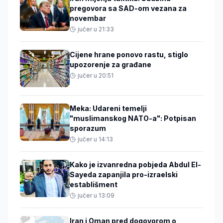
pregovora sa SAD-om vezana za
novembar
jučer u 21:33
Cijene hrane ponovo rastu, stiglo
upozorenje za građane
jučer u 20:51
Meka: Udareni temelji
"muslimanskog NATO-a": Potpisan
sporazum
jučer u 14:13
Kako je izvanredna pobjeda Abdul El-
Sayeda zapanjila pro-izraelski
establišment
jučer u 13:09
Iran i Oman pred dogovorom o