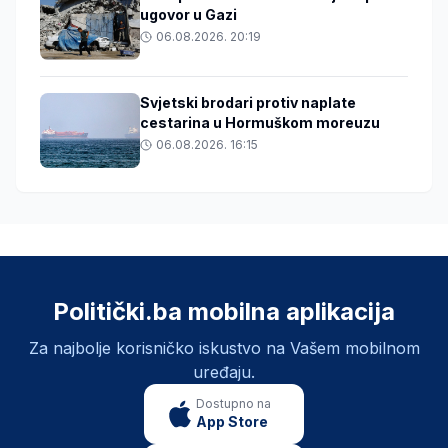
ugovor u Gazi
06.08.2026. 20:19
Svjetski brodari protiv naplate
cestarina u Hormuškom moreuzu
06.08.2026. 16:15
Politički.ba mobilna aplikacija
Za najbolje korisničko iskustvo na Vašem mobilnom
uređaju.
Dostupno na
App Store