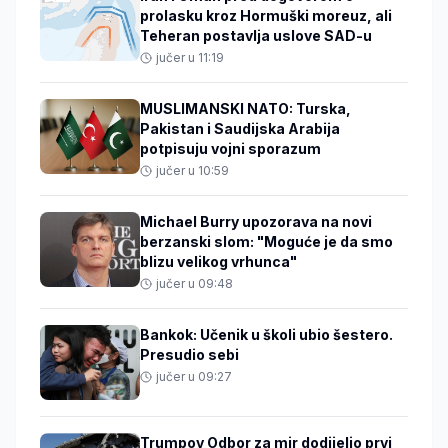
prolasku kroz Hormuški moreuz, ali
Teheran postavlja uslove SAD-u
jučer u 11:19
MUSLIMANSKI NATO: Turska,
Pakistan i Saudijska Arabija
potpisuju vojni sporazum
jučer u 10:59
Michael Burry upozorava na novi
berzanski slom: "Moguće je da smo
blizu velikog vrhunca"
jučer u 09:48
Bankok: Učenik u školi ubio šestero.
Presudio sebi
jučer u 09:27
Trumpov Odbor za mir dodijelio prvi