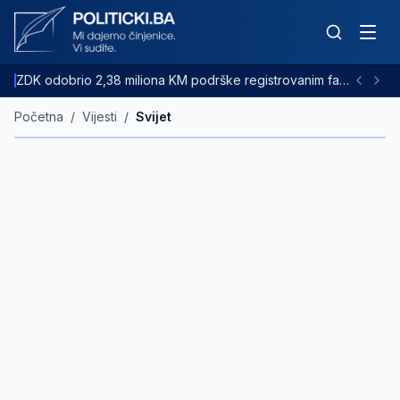
ZDK odobrio 2,38 miliona KM podrške registrovanim farmama goveda
Početna
/
Vijesti
/
Svijet