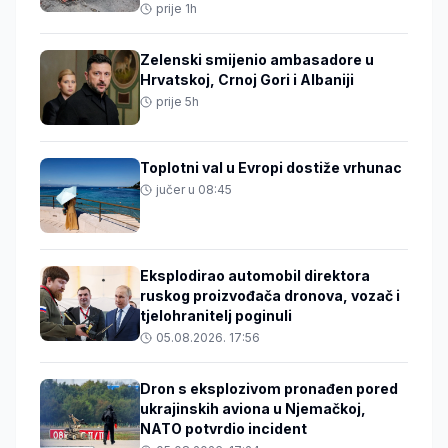
prije 1h
Zelenski smijenio ambasadore u
Hrvatskoj, Crnoj Gori i Albaniji
prije 5h
Toplotni val u Evropi dostiže vrhunac
jučer u 08:45
Eksplodirao automobil direktora
ruskog proizvođača dronova, vozač i
tjelohranitelj poginuli
05.08.2026. 17:56
Dron s eksplozivom pronađen pored
ukrajinskih aviona u Njemačkoj,
NATO potvrdio incident