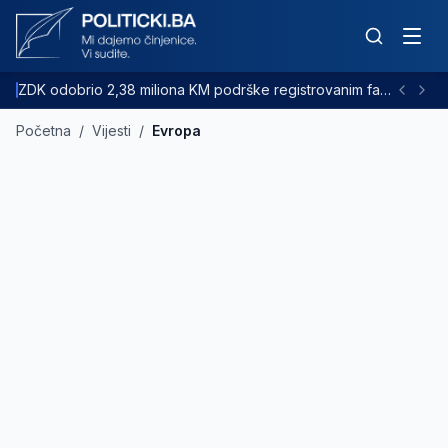
ZDK odobrio 2,38 miliona KM podrške registrovanim farmama goveda
Početna
/
Vijesti
/
Evropa