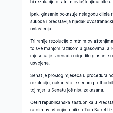
bi rezolucije o ratnim ovlaštenjima bile 
Ipak, glasanje pokazuje nelagodu dijel
sukoba i predstavlja rijedak dvostranačk
ovlaštenja.
Tri ranije rezolucije o ratnim ovlaštenji
to sve manjom razlikom u glasovima, a 
mjeseca je iznenada odgodilo glasanje o o
usvojena.
Senat je prošlog mjeseca u proceduralno
rezoluciju, nakon što je sedam prethodni
toj mjeri u Senatu još nisu zakazana.
Četiri republikanska zastupnika u Predst
ratnim ovlaštenjima bili su Tom Barrett 