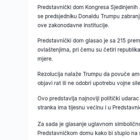
Predstavnički dom Kongresa Sjedinjenih 
se predsjedniku Donaldu Trumpu zabranju
ove zakonodavne institucije.
Predstavnički dom glasao je sa 215 prem
ovlaštenjima, pri čemu su četiri republi
mjere.
Rezolucija nalaže Trumpu da povuče amer
objavi rat ili ne odobri upotrebu vojne sile
Ovo predstavlja najnoviji politički udar
stranka ima tijesnu većinu i u Predstav
Za sada je glasanje uglavnom simbolično,
Predstavničkom domu kako bi stupio na s