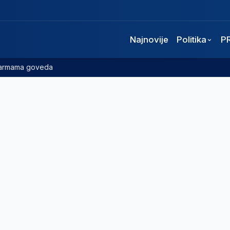
Najnovije
Politika
P
 farmama goveda