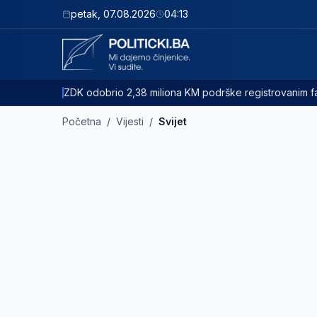
petak
,
07.08.2026
04:13
ZDK odobrio 2,38 miliona KM podrške registrovanim
Početna
/
Vijesti
/
Svijet