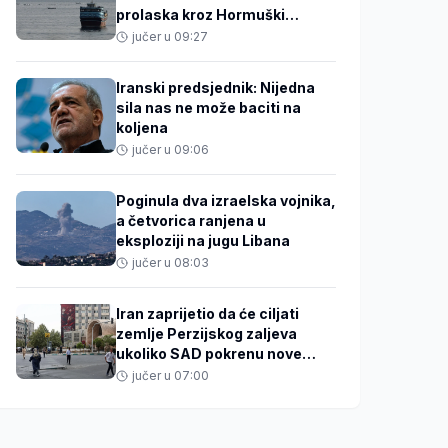
prolaska kroz Hormuški
moreuz
jučer u 09:27
Iranski predsjednik: Nijedna
sila nas ne može baciti na
koljena
jučer u 09:06
Poginula dva izraelska vojnika,
a četvorica ranjena u
eksploziji na jugu Libana
jučer u 08:03
Iran zaprijetio da će ciljati
zemlje Perzijskog zaljeva
ukoliko SAD pokrenu nove
napade
jučer u 07:00