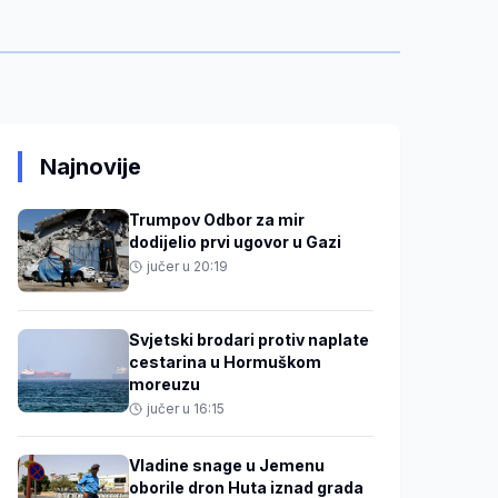
Najnovije
Trumpov Odbor za mir
dodijelio prvi ugovor u Gazi
jučer u 20:19
Svjetski brodari protiv naplate
cestarina u Hormuškom
moreuzu
jučer u 16:15
Vladine snage u Jemenu
oborile dron Huta iznad grada