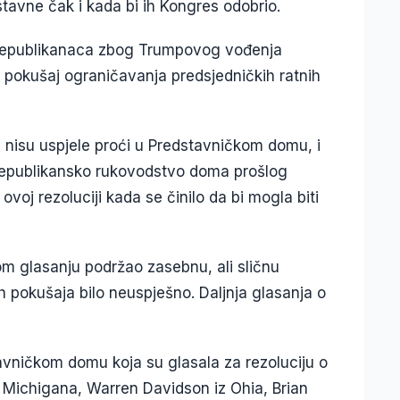
ustavne čak i kada bi ih Kongres odobrio.
a republikanaca zbog Trumpovog vođenja
i pokušaj ograničavanja predsjedničkih ratnih
ma nisu uspjele proći u Predstavničkom domu, i
republikansko rukovodstvo doma prošlog
voj rezoluciji kada se činilo da bi mogla biti
m glasanju podržao zasebnu, ali sličnu
h pokušaja bilo neuspješno. Daljnja glasanja o
avničkom domu koja su glasala za rezoluciju o
iz Michigana, Warren Davidson iz Ohia, Brian