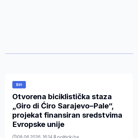
BiH
Otvorena biciklistička staza
„Giro di Ćiro Sarajevo–Pale“,
projekat finansiran sredstvima
Evropske unije
08.06.2026. 16:14
politicki.ba