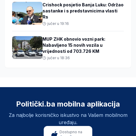
Crishock posjetio Banja Luku: Održao
sastanke i s predstavnicima vlasti
Rs
jučer u 19:16
MUP ZHK obnovio vozni park:
Nabavljeno 15 novih vozila u
vrijednosti od 703.726 KM
jučer u 18:36
Politički.ba mobilna aplikacija
Za najbolje korisničko iskustvo na Vašem mobilnom
uređaju.
Dostupno na