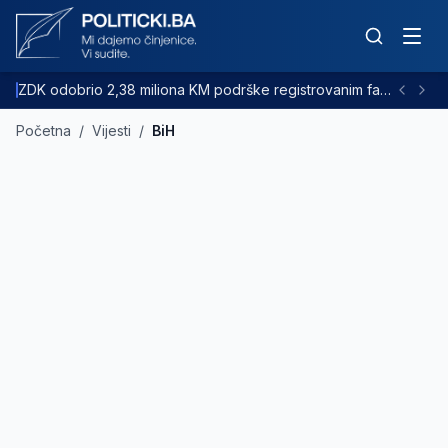
ZDK odobrio 2,38 miliona KM podrške registrovanim farmama goveda
Početna
/
Vijesti
/
BiH