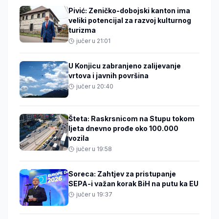
Pivić: Zeničko-dobojski kanton ima
veliki potencijal za razvoj kulturnog
turizma
jučer u 21:01
U Konjicu zabranjeno zalijevanje
vrtova i javnih površina
jučer u 20:40
Šteta: Raskrsnicom na Stupu tokom
ljeta dnevno prođe oko 100.000
vozila
jučer u 19:58
Soreca: Zahtjev za pristupanje
SEPA-i važan korak BiH na putu ka EU
jučer u 19:37