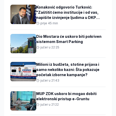
Konaković odgovorio Turković:
"Zaštitit ćemo institucije i od vas,
napišite izvinjenje ljudima u DKP
mreži"
prije 45 min
Dio Mostara će uskoro biti pokriven
sistemom Smart Parking
jučer u 22:25
Milioni iz budžeta, stotine prijava i
samo nekoliko kazni: Šta pokazuje
početak izborne kampanje?
jučer u 21:43
MUP ZDK uskoro bi mogao dobiti
elektronski pristup e-Gruntu
jučer u 21:22