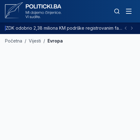
ZDK odobrio 2,38 miliona KM podrške registrovanim farmama goveda
Početna
/
Vijesti
/
Evropa