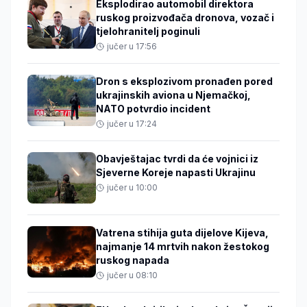
Eksplodirao automobil direktora
ruskog proizvođača dronova, vozač i
tjelohranitelj poginuli
jučer u 17:56
Dron s eksplozivom pronađen pored
ukrajinskih aviona u Njemačkoj,
NATO potvrdio incident
jučer u 17:24
Obavještajac tvrdi da će vojnici iz
Sjeverne Koreje napasti Ukrajinu
jučer u 10:00
Vatrena stihija guta dijelove Kijeva,
najmanje 14 mrtvih nakon žestokog
ruskog napada
jučer u 08:10