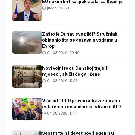
EU nakon kritika ipak stala iza Španije
jučer u 07:21
Zašto je Dunav sve plići? Stručnjak
objasnio šta se dešava s vodama u
Evropi
04.08.2026. 20:46
Novi vojni rok u Danskoj traje 11
mjeseci, služit će ga i žene
04.08.2026. 12:13
Više od 1.000 pravnika traži zabranu
esktremno desničarske stranke AfD
04.08.2026. 11:11
Šest mrtvih i devet povrijeđenih u