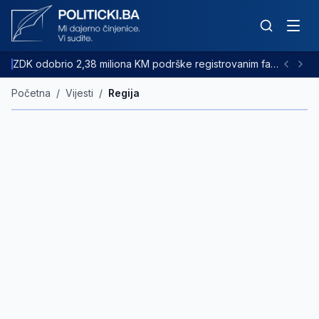
ZDK odobrio 2,38 miliona KM podrške registrovanim farmama goveda
Početna
/
Vijesti
/
Regija