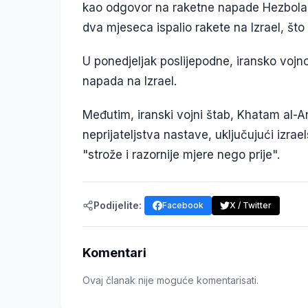
kao odgovor na raketne napade Hezbolaha 
dva mjeseca ispalio rakete na Izrael, št
U ponedjeljak poslijepodne, iransko vojn
napada na Izrael.
Međutim, iranski vojni štab, Khatam al-An
neprijateljstva nastave, uključujući izra
"strože i razornije mjere nego prije".
Podijelite:
Facebook
X / Twitter
Komentari
Ovaj članak nije moguće komentarisati.