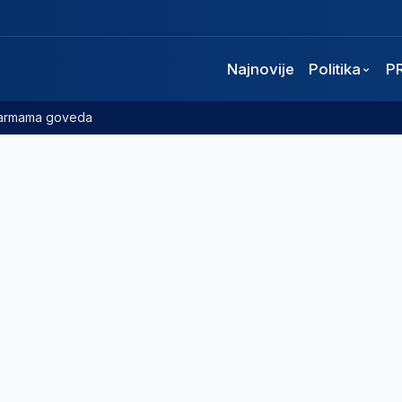
Najnovije
Politika
P
 farmama goveda