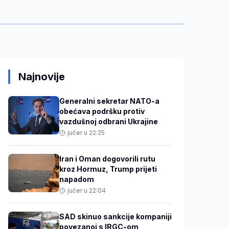
Najnovije
Generalni sekretar NATO-a
obećava podršku protiv
vazdušnoj odbrani Ukrajine
jučer u 22:25
Iran i Oman dogovorili rutu
kroz Hormuz, Trump prijeti
napadom
jučer u 22:04
SAD skinuo sankcije kompaniji
povezanoj s IRGC-om