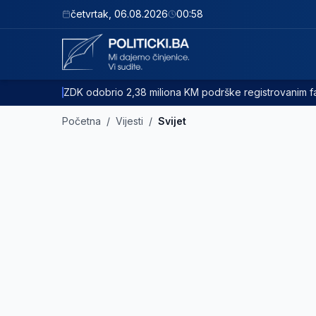
četvrtak
,
06.08.2026
00:58
ZDK odobrio 2,38 miliona KM podrške registrovanim
Početna
/
Vijesti
/
Svijet