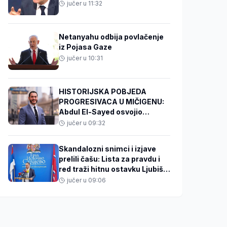
jučer u 11:32
Netanyahu odbija povlačenje
iz Pojasa Gaze
jučer u 10:31
HISTORIJSKA POBJEDA
PROGRESIVACA U MIČIGENU:
Abdul El-Sayed osvojio
demokratsku nominaciju za
jučer u 09:32
Američki senat
Skandalozni snimci i izjave
prelili čašu: Lista za pravdu i
red traži hitnu ostavku Ljubiše
Ćosića
jučer u 09:06