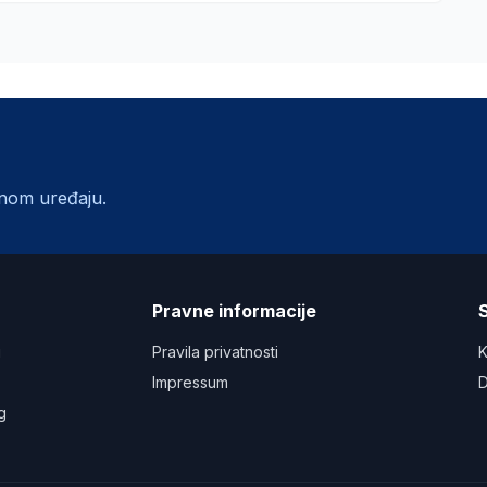
lnom uređaju.
a
Pravne informacije
S
u
Pravila privatnosti
K
Impressum
D
g