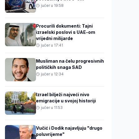
jučer u 19:58
Procurili dokumenti: Tajni
izraelski poslovi s UAE-om
vrijedni milijarde
jučer u 17:41
Musliman na čelu progresivnih
političkih snaga SAD
jučer u 12:34
Izrael bilježi najveći nivo
emigracije u svojoj historiji
jučer u 11:53
Vučić i Dodik najavljuju "drugo
poluvrijeme"