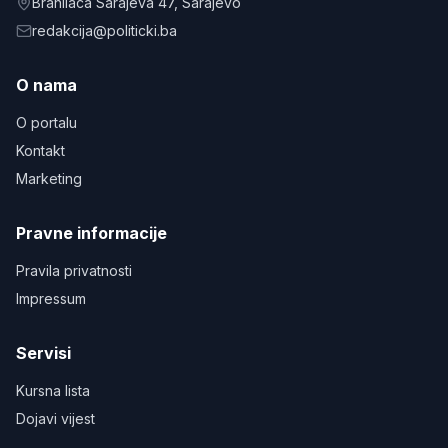
Branilaca Sarajeva 47
, Sarajevo
redakcija@politicki.ba
O nama
O portalu
Kontakt
Marketing
Pravne informacije
Pravila privatnosti
Impressum
Servisi
Kursna lista
Dojavi vijest