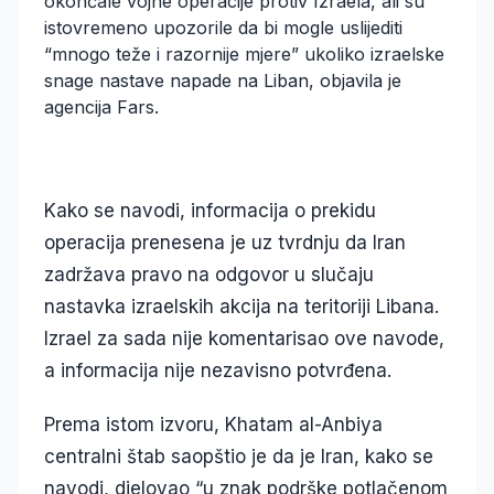
okončale vojne operacije protiv Izraela, ali su
istovremeno upozorile da bi mogle uslijediti
“mnogo teže i razornije mjere” ukoliko izraelske
snage nastave napade na Liban, objavila je
agencija Fars.
Kako se navodi, informacija o prekidu
operacija prenesena je uz tvrdnju da Iran
zadržava pravo na odgovor u slučaju
nastavka izraelskih akcija na teritoriji Libana.
Izrael za sada nije komentarisao ove navode,
a informacija nije nezavisno potvrđena.
Prema istom izvoru, Khatam al-Anbiya
centralni štab saopštio je da je Iran, kako se
navodi, djelovao “u znak podrške potlačenom