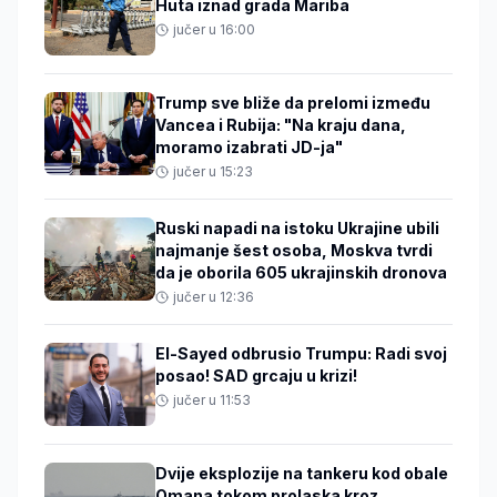
Huta iznad grada Mariba
jučer u 16:00
Trump sve bliže da prelomi između
Vancea i Rubija: "Na kraju dana,
moramo izabrati JD-ja"
jučer u 15:23
Ruski napadi na istoku Ukrajine ubili
najmanje šest osoba, Moskva tvrdi
da je oborila 605 ukrajinskih dronova
jučer u 12:36
El-Sayed odbrusio Trumpu: Radi svoj
posao! SAD grcaju u krizi!
jučer u 11:53
Dvije eksplozije na tankeru kod obale
Omana tokom prolaska kroz