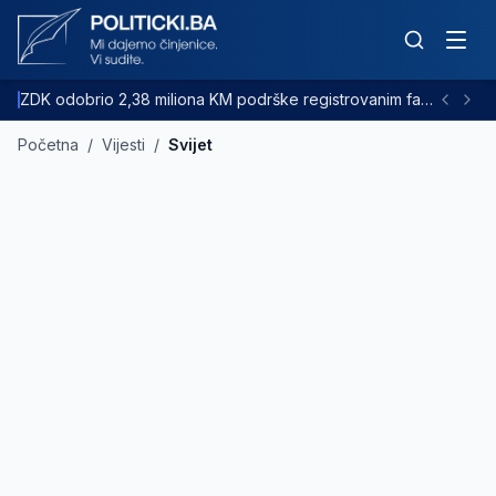
ZDK odobrio 2,38 miliona KM podrške registrovanim farmama goveda
Početna
/
Vijesti
/
Svijet