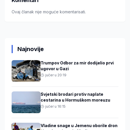
Komentari
Ovaj članak nije moguće komentarisati.
Najnovije
Trumpov Odbor za mir dodijelio prvi
ugovor u Gazi
jučer u 20:19
Svjetski brodari protiv naplate
cestarina u Hormuškom moreuzu
jučer u 16:15
Vladine snage u Jemenu oborile dron