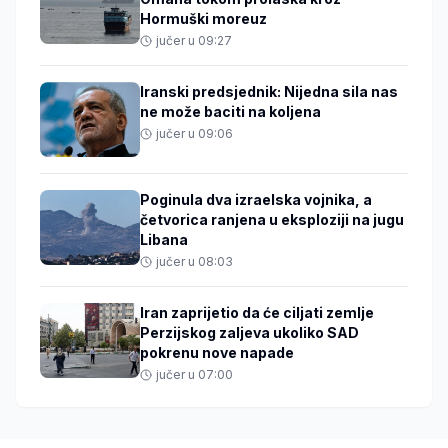
Hormuški moreuz
jučer u 09:27
Iranski predsjednik: Nijedna sila nas
ne može baciti na koljena
jučer u 09:06
Poginula dva izraelska vojnika, a
četvorica ranjena u eksploziji na jugu
Libana
jučer u 08:03
Iran zaprijetio da će ciljati zemlje
Perzijskog zaljeva ukoliko SAD
pokrenu nove napade
jučer u 07:00