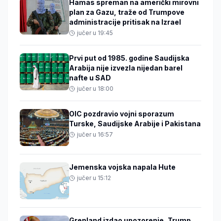
Hamas spreman na američki mirovni
plan za Gazu, traže od Trumpove
administracije pritisak na Izrael
jučer u 19:45
Prvi put od 1985. godine Saudijska
Arabija nije izvezla nijedan barel
nafte u SAD
jučer u 18:00
OIC pozdravio vojni sporazum
Turske, Saudijske Arabije i Pakistana
jučer u 16:57
Jemenska vojska napala Hute
jučer u 15:12
Grenland izdao upozorenje, Trump