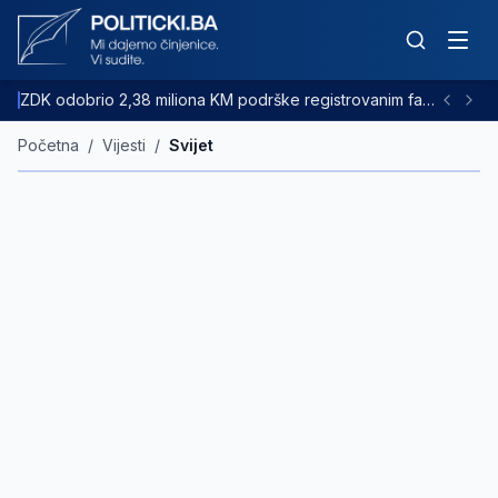
ZDK odobrio 2,38 miliona KM podrške registrovanim farmama goveda
Početna
/
Vijesti
/
Svijet