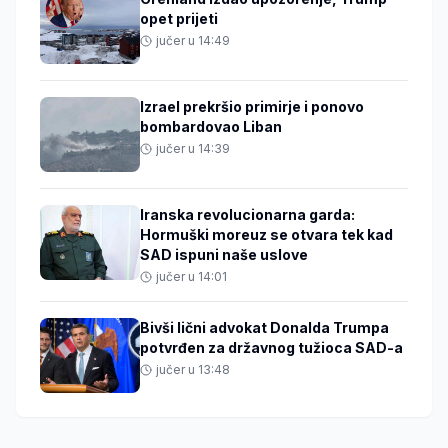
opet prijeti
jučer u 14:49
Izrael prekršio primirje i ponovo
bombardovao Liban
jučer u 14:39
Iranska revolucionarna garda:
Hormuški moreuz se otvara tek kad
SAD ispuni naše uslove
jučer u 14:01
Bivši lični advokat Donalda Trumpa
potvrđen za državnog tužioca SAD-a
jučer u 13:48