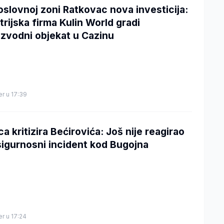
oslovnoj zoni Ratkovac nova investicija:
trijska firma Kulin World gradi
izvodni objekat u Cazinu
er u 17:39
ca kritizira Bećirovića: Još nije reagirao
sigurnosni incident kod Bugojna
er u 17:24