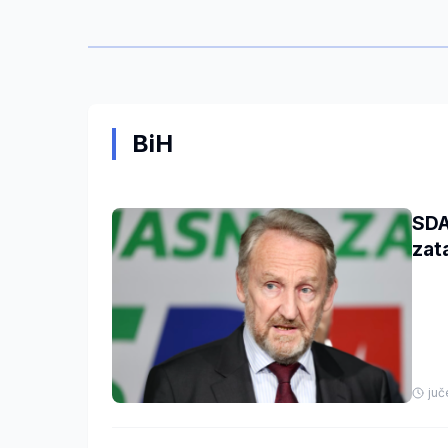
BiH
SDA
zat
juč