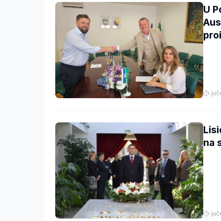
U P
Aus
pro
juč
Lisi
na 
juč