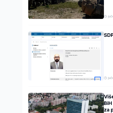
juč
SDP
juč
Viš
BiH
za 