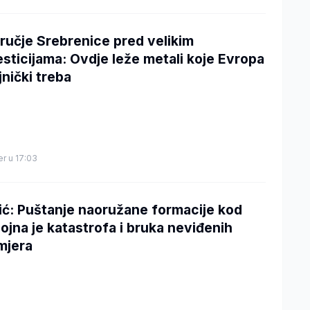
ručje Srebrenice pred velikim
esticijama: Ovdje leže metali koje Evropa
jnički treba
er u 17:03
jić: Puštanje naoružane formacije kod
ojna je katastrofa i bruka neviđenih
mjera