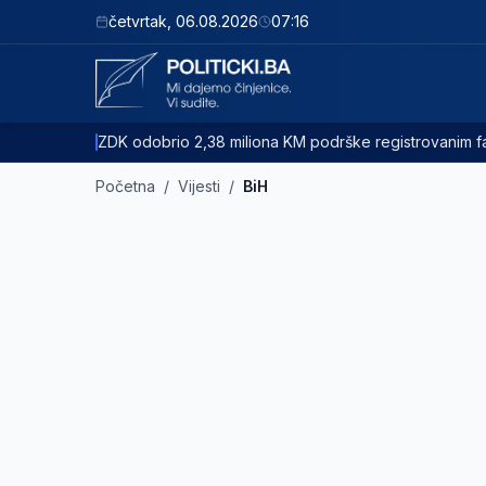
četvrtak
,
06.08.2026
07:16
ZDK odobrio 2,38 miliona KM podrške registrovanim
Početna
/
Vijesti
/
BiH