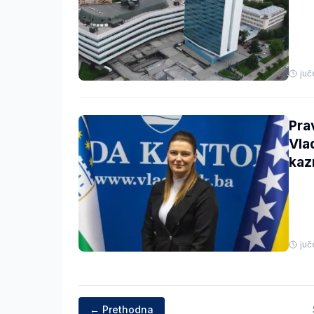
juč
Pra
Vla
kaz
juč
← Prethodna