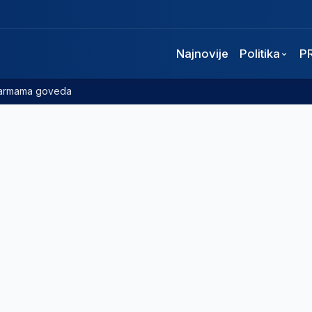
Najnovije
Politika
P
 farmama goveda