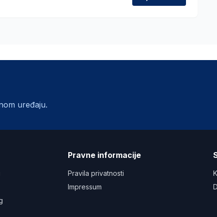
lnom uređaju.
a
Pravne informacije
S
u
Pravila privatnosti
K
Impressum
D
g