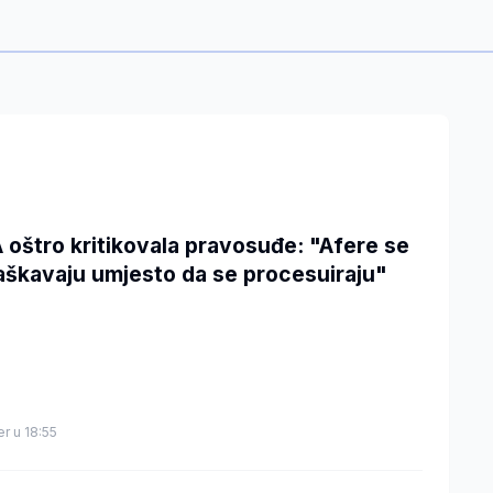
 oštro kritikovala pravosuđe: "Afere se
aškavaju umjesto da se procesuiraju"
er u 18:55