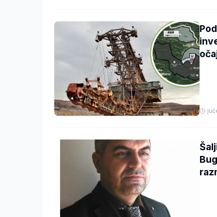
Pod
inv
oča
juč
Šal
Bug
raz