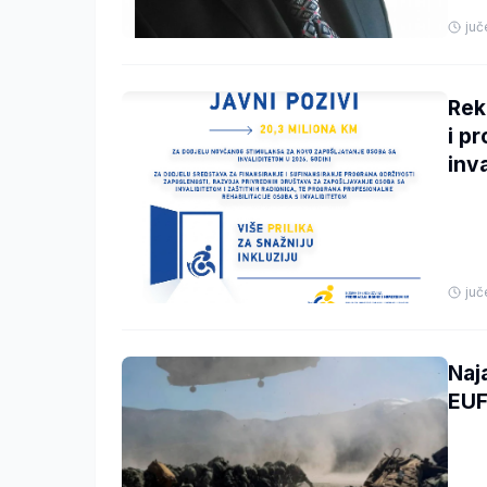
juč
Rek
i p
inv
juč
Naj
EUF