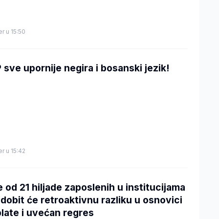
er u 15:50
 sve upornije negira i bosanski jezik!
er u 15:42
e od 21 hiljade zaposlenih u institucijama
 dobit će retroaktivnu razliku u osnovici
plate i uvećan regres