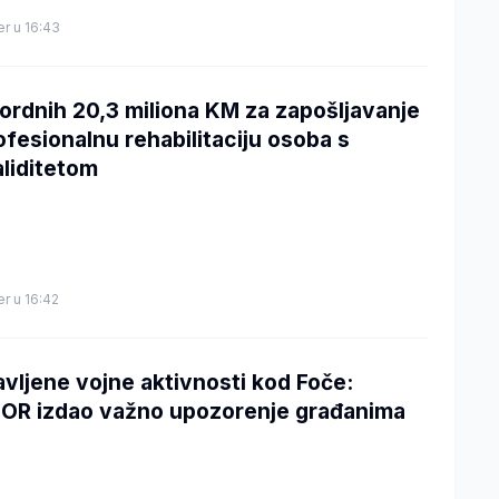
er u 16:43
ordnih 20,3 miliona KM za zapošljavanje
rofesionalnu rehabilitaciju osoba s
aliditetom
er u 16:42
avljene vojne aktivnosti kod Foče:
OR izdao važno upozorenje građanima