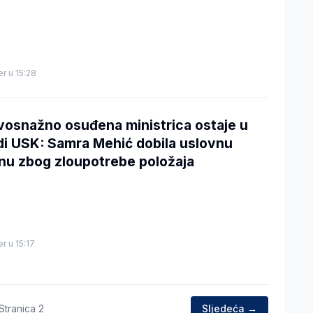
er u 15:28
vosnažno osuđena ministrica ostaje u
di USK: Samra Mehić dobila uslovnu
nu zbog zloupotrebe položaja
er u 15:17
Stranica
2
Sljedeća →