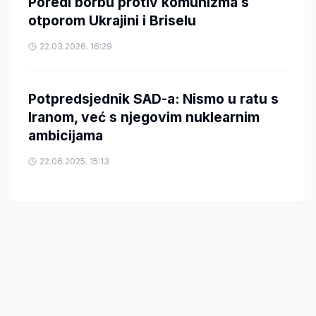
Poredi borbu protiv komunizma s
otporom Ukrajini i Briselu
22.03.2026. 16:29
Potpredsjednik SAD-a: Nismo u ratu s
Iranom, već s njegovim nuklearnim
ambicijama
22.06.2025. 15:13