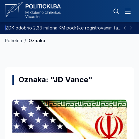
ZDK odobrio 2,38 miliona KM podrške registrovanim farmama goveda
Početna
/
Oznaka
Oznaka: "JD Vance"