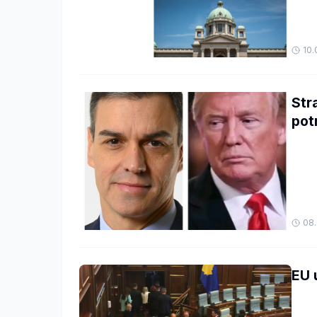
10.
Str
pot
08.
EU 