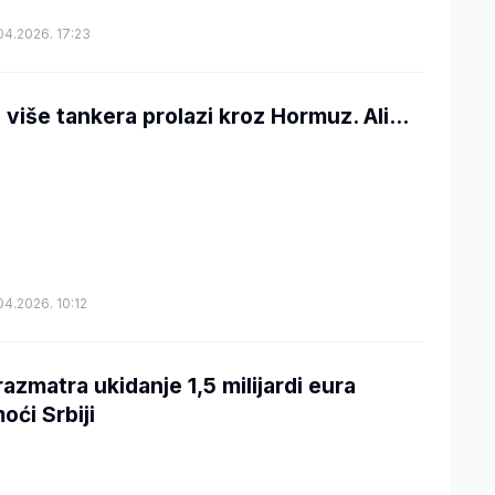
04.2026. 17:23
 više tankera prolazi kroz Hormuz. Ali...
04.2026. 10:12
razmatra ukidanje 1,5 milijardi eura
oći Srbiji