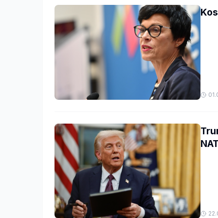
Kos:
01.
Tru
NAT
22.