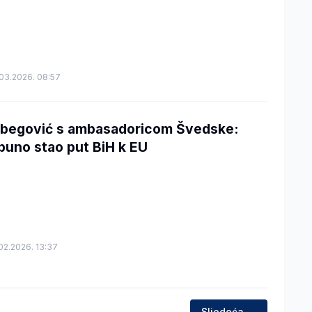
03.2026. 08:57
tbegović s ambasadoricom Švedske:
puno stao put BiH k EU
02.2026. 13:37
Sljedeća →