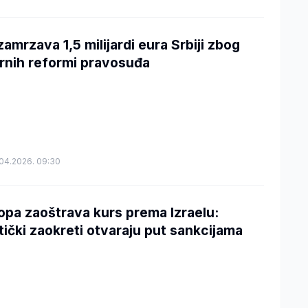
zamrzava 1,5 milijardi eura Srbiji zbog
rnih reformi pravosuđa
04.2026. 09:30
opa zaoštrava kurs prema Izraelu:
itički zaokreti otvaraju put sankcijama