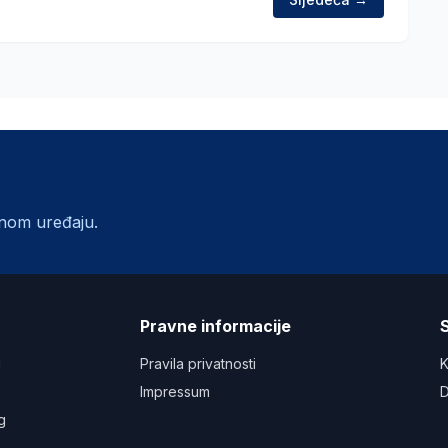
lnom uređaju.
a
Pravne informacije
S
u
Pravila privatnosti
K
Impressum
D
g