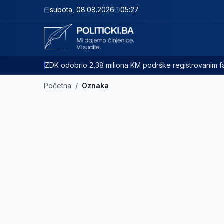
subota
,
08.08.2026
05:27
ZDK odobrio 2,38 miliona KM podrške registrovanim
Početna
/
Oznaka