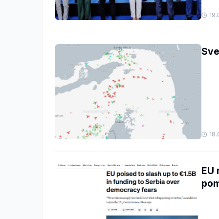
19.
Sve
18.
EU 
pom