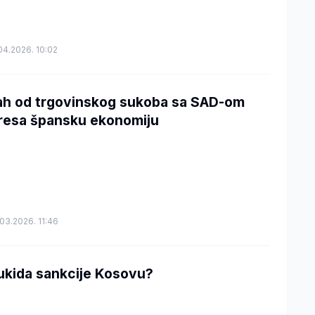
04.2026. 10:02
ah od trgovinskog sukoba sa SAD-om
resa špansku ekonomiju
03.2026. 11:46
ukida sankcije Kosovu?