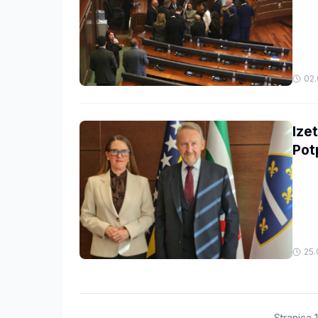
02.
Ize
Pot
25.
Stranica
1