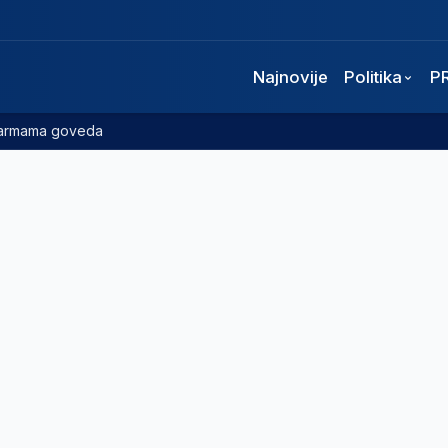
Najnovije
Politika
P
 farmama goveda