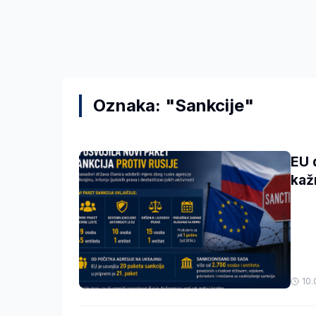
Oznaka: "Sankcije"
EU 
kaž
10.