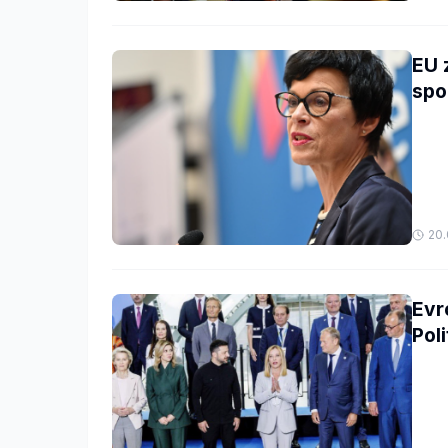
EU 
spo
20.
Evr
Pol