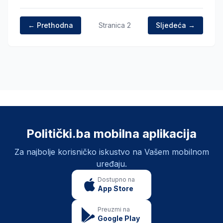
← Prethodna
Stranica
2
Sljedeća →
Politički.ba mobilna aplikacija
Za najbolje korisničko iskustvo na Vašem mobilnom
uređaju.
Dostupno na
App Store
Preuzmi na
Google Play