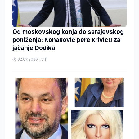
Od moskovskog konja do sarajevskog
poniženja: Konaković pere krivicu za
jačanje Dodika
02.07.2026. 15:11