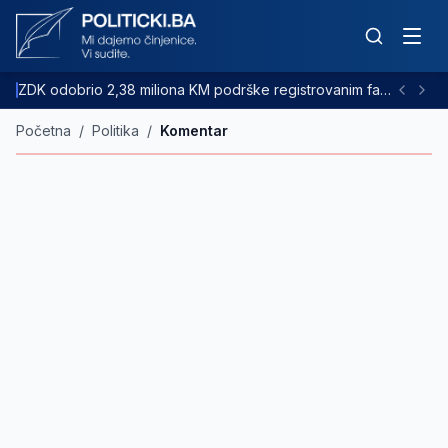
ZDK odobrio 2,38 miliona KM podrške registrovanim farmama goveda
Početna
/
Politika
/
Komentar