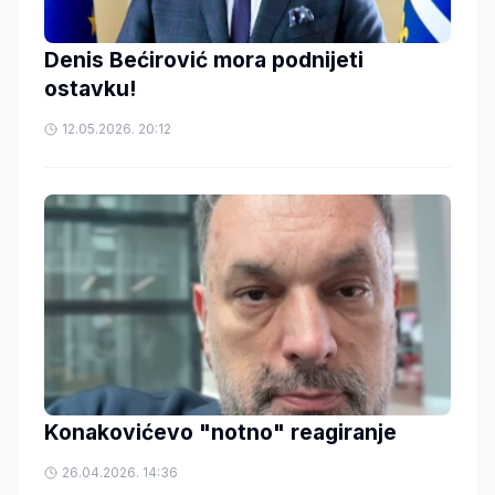
Denis Bećirović mora podnijeti
ostavku!
12.05.2026. 20:12
Konakovićevo "notno" reagiranje
26.04.2026. 14:36