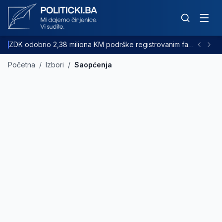
ZDK odobrio 2,38 miliona KM podrške registrovanim farmama goveda
Početna
/
Izbori
/
Saopćenja