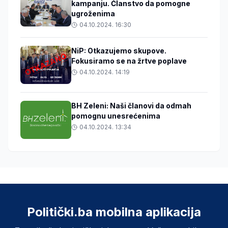
kampanju. Članstvo da pomogne
ugroženima
04.10.2024. 16:30
NiP: Otkazujemo skupove.
Fokusiramo se na žrtve poplave
04.10.2024. 14:19
BH Zeleni: Naši članovi da odmah
pomognu unesrećenima
04.10.2024. 13:34
Politički.ba mobilna aplikacija