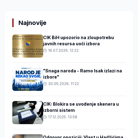
Najnovije
CIK BiH upozorio na zloupotrebu
javnih resursa uoči izbora
16.07.2026. 12:22
"Snaga naroda - Ramo Isak izlazi na
izbore"
30.05.2026. 11:22
CIK: Blokira se uvođenje skenera u
izborni sistem
17.12.2025. 13:58
Odgovor opoziciji: Vlast u Hadžićima