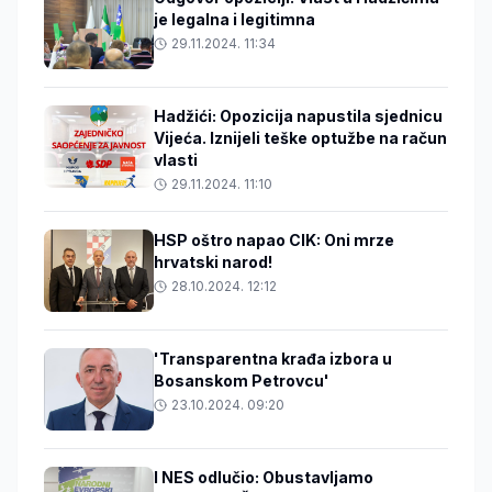
je legalna i legitimna
29.11.2024. 11:34
Hadžići: Opozicija napustila sjednicu
Vijeća. Iznijeli teške optužbe na račun
vlasti
29.11.2024. 11:10
HSP oštro napao CIK: Oni mrze
hrvatski narod!
28.10.2024. 12:12
'Transparentna krađa izbora u
Bosanskom Petrovcu'
23.10.2024. 09:20
I NES odlučio: Obustavljamo