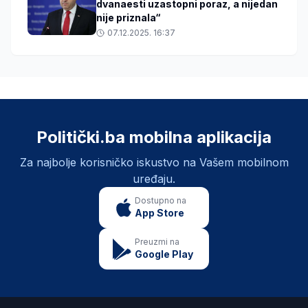
dvanaesti uzastopni poraz, a nijedan
nije priznala“
07.12.2025. 16:37
Politički.ba mobilna aplikacija
Za najbolje korisničko iskustvo na Vašem mobilnom
uređaju.
Dostupno na
App Store
Preuzmi na
Google Play