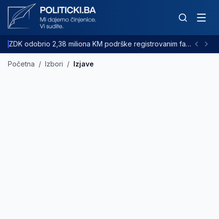
ZDK odobrio 2,38 miliona KM podrške registrovanim farmama goveda
Početna
/
Izbori
/
Izjave