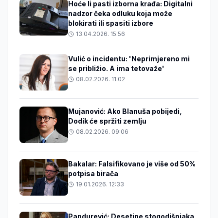
Hoće li pasti izborna krađa: Digitalni
nadzor čeka odluku koja može
blokirati ili spasiti izbore
13.04.2026. 15:56
Vulić o incidentu: 'Neprimjereno mi
se približio. A ima tetovaže'
08.02.2026. 11:02
Mujanović: Ako Blanuša pobijedi,
Dodik će spržiti zemlju
08.02.2026. 09:06
Bakalar: Falsifikovano je više od 50%
potpisa birača
19.01.2026. 12:33
Pandurević: Desetine stogodišnjaka