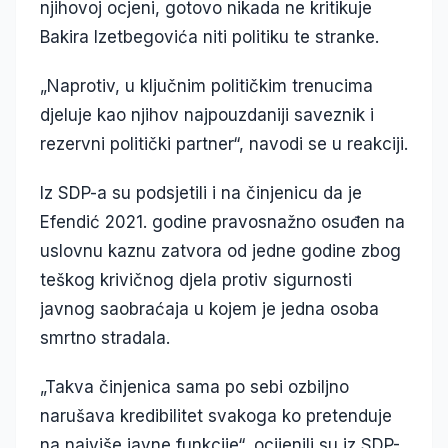
njihovoj ocjeni, gotovo nikada ne kritikuje
Bakira Izetbegovića niti politiku te stranke.
„Naprotiv, u ključnim političkim trenucima
djeluje kao njihov najpouzdaniji saveznik i
rezervni politički partner“, navodi se u reakciji.
Iz SDP-a su podsjetili i na činjenicu da je
Efendić 2021. godine pravosnažno osuđen na
uslovnu kaznu zatvora od jedne godine zbog
teškog krivičnog djela protiv sigurnosti
javnog saobraćaja u kojem je jedna osoba
smrtno stradala.
„Takva činjenica sama po sebi ozbiljno
narušava kredibilitet svakoga ko pretenduje
na najviše javne funkcije“, ocijenili su iz SDP-