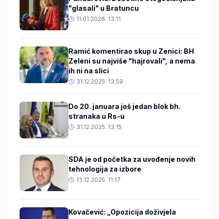
"glasali" u Bratuncu
11.01.2026. 13:11
Ramić komentirao skup u Zenici: BH
Zeleni su najviše "hajrovali", a nema
ih ni na slici
31.12.2025. 13:59
Do 20. januara još jedan blok bh.
stranaka u Rs-u
31.12.2025. 13:15
SDA je od početka za uvođenje novih
tehnologija za izbore
13.12.2025. 11:17
Kovačević: „Opozicija doživjela