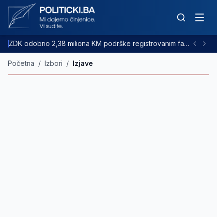
ZDK odobrio 2,38 miliona KM podrške registrovanim farmama goveda
Početna
/
Izbori
/
Izjave