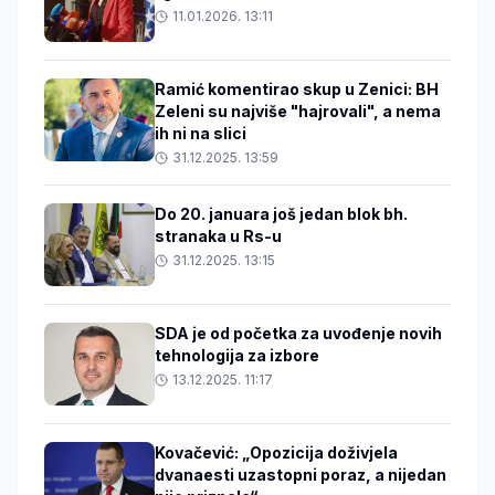
11.01.2026. 13:11
Ramić komentirao skup u Zenici: BH
Zeleni su najviše "hajrovali", a nema
ih ni na slici
31.12.2025. 13:59
Do 20. januara još jedan blok bh.
stranaka u Rs-u
31.12.2025. 13:15
SDA je od početka za uvođenje novih
tehnologija za izbore
13.12.2025. 11:17
Kovačević: „Opozicija doživjela
dvanaesti uzastopni poraz, a nijedan