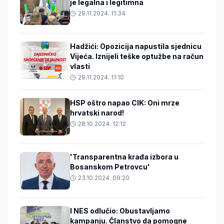
je legalna i legitimna
29.11.2024. 11:34
Hadžići: Opozicija napustila sjednicu
Vijeća. Iznijeli teške optužbe na račun
vlasti
29.11.2024. 11:10
HSP oštro napao CIK: Oni mrze
hrvatski narod!
28.10.2024. 12:12
'Transparentna krađa izbora u
Bosanskom Petrovcu'
23.10.2024. 09:20
I NES odlučio: Obustavljamo
kampanju. Članstvo da pomogne