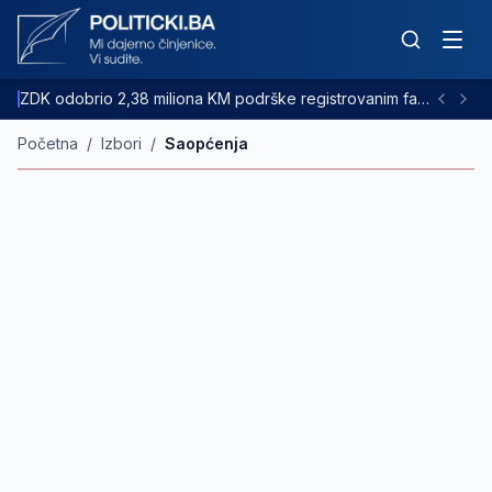
ZDK odobrio 2,38 miliona KM podrške registrovanim farmama goveda
Početna
/
Izbori
/
Saopćenja