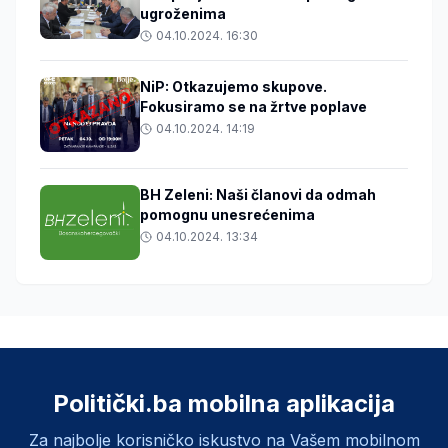
ugroženima
04.10.2024. 16:30
NiP: Otkazujemo skupove.
Fokusiramo se na žrtve poplave
04.10.2024. 14:19
BH Zeleni: Naši članovi da odmah
pomognu unesrećenima
04.10.2024. 13:34
Politički.ba mobilna aplikacija
Za najbolje korisničko iskustvo na Vašem mobilnom