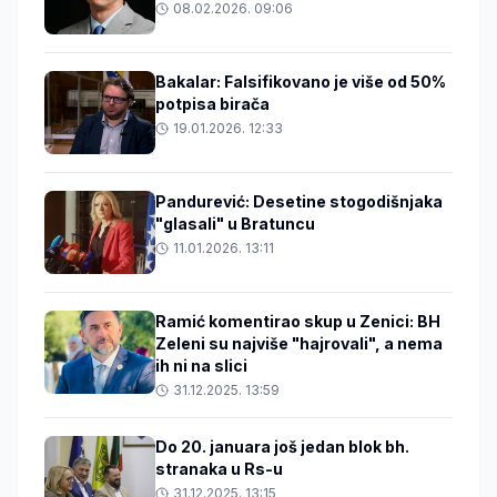
08.02.2026. 09:06
Bakalar: Falsifikovano je više od 50%
potpisa birača
19.01.2026. 12:33
Pandurević: Desetine stogodišnjaka
"glasali" u Bratuncu
11.01.2026. 13:11
Ramić komentirao skup u Zenici: BH
Zeleni su najviše "hajrovali", a nema
ih ni na slici
31.12.2025. 13:59
Do 20. januara još jedan blok bh.
stranaka u Rs-u
31.12.2025. 13:15