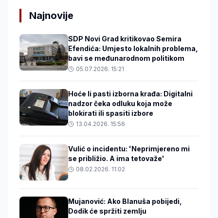
Najnovije
SDP Novi Grad kritikovao Semira
Efendića: Umjesto lokalnih problema,
bavi se međunarodnom politikom
05.07.2026. 15:21
Hoće li pasti izborna krađa: Digitalni
nadzor čeka odluku koja može
blokirati ili spasiti izbore
13.04.2026. 15:56
Vulić o incidentu: 'Neprimjereno mi
se približio. A ima tetovaže'
08.02.2026. 11:02
Mujanović: Ako Blanuša pobijedi,
Dodik će spržiti zemlju