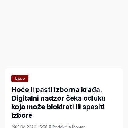
Izjave
Hoće li pasti izborna krađa:
Digitalni nadzor čeka odluku
koja može blokirati ili spasiti
izbore
13.04.2026. 15:56
Redakcija Mostar