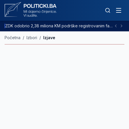
ZDK odobrio 2,38 miliona KM podrške registrovanim farmama goveda
Početna
/
Izbori
/
Izjave