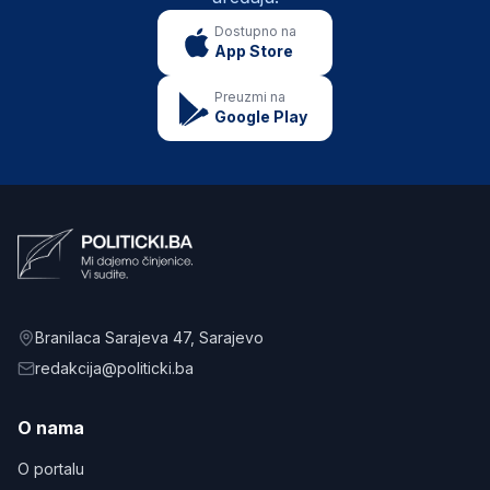
Dostupno na
App Store
Preuzmi na
Google Play
Branilaca Sarajeva 47
, Sarajevo
redakcija@politicki.ba
O nama
O portalu