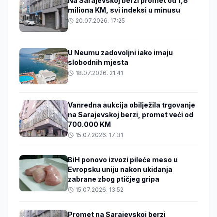
Na Sarajevskoj berzi promet od 1,8
miliona KM, svi indeksi u minusu
20.07.2026. 17:25
U Neumu zadovoljni iako imaju
slobodnih mjesta
18.07.2026. 21:41
Vanredna aukcija obilježila trgovanje
na Sarajevskoj berzi, promet veći od
700.000 KM
15.07.2026. 17:31
BiH ponovo izvozi pileće meso u
Evropsku uniju nakon ukidanja
zabrane zbog ptičjeg gripa
15.07.2026. 13:52
Promet na Sarajevskoj berzi