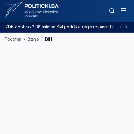
ZDK odobrio 2,38 miliona KM podrške registrovanim farmama goveda
Početna
/
Biznis
/
BiH