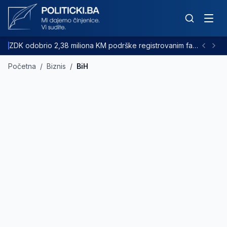
ZDK odobrio 2,38 miliona KM podrške registrovanim farmama goveda
Početna
/
Biznis
/
BiH