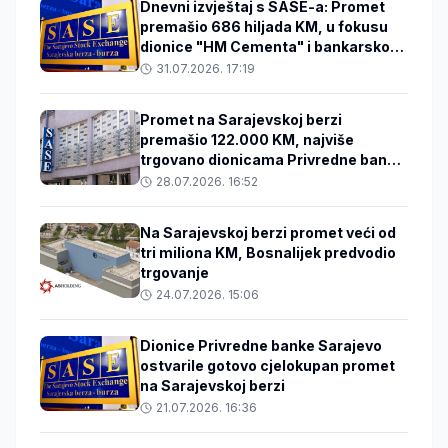
Dnevni izvještaj s SASE-a: Promet
premašio 686 hiljada KM, u fokusu
dionice "HM Cementa" i bankarskog
sektora
31.07.2026. 17:19
Promet na Sarajevskoj berzi
premašio 122.000 KM, najviše
trgovano dionicama Privredne banke
Sarajevo
28.07.2026. 16:52
Na Sarajevskoj berzi promet veći od
tri miliona KM, Bosnalijek predvodio
trgovanje
24.07.2026. 15:06
Dionice Privredne banke Sarajevo
ostvarile gotovo cjelokupan promet
na Sarajevskoj berzi
21.07.2026. 16:36