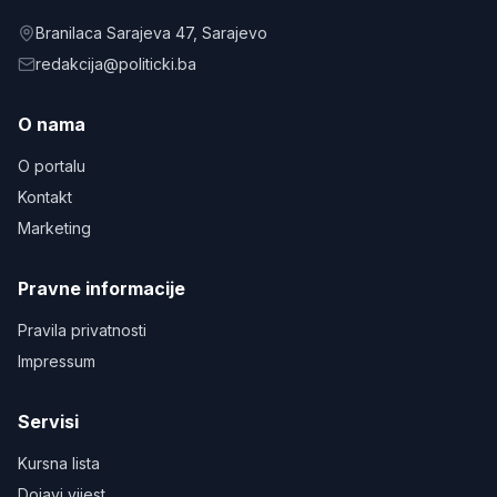
Branilaca Sarajeva 47
, Sarajevo
redakcija@politicki.ba
O nama
O portalu
Kontakt
Marketing
Pravne informacije
Pravila privatnosti
Impressum
Servisi
Kursna lista
Dojavi vijest