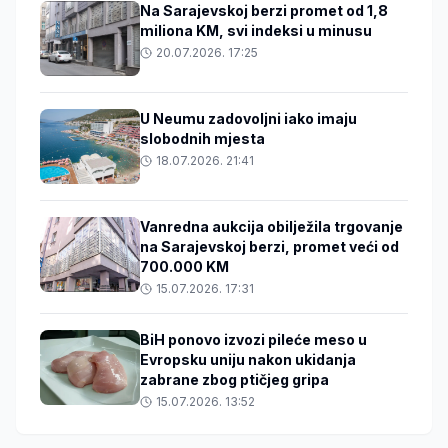
Na Sarajevskoj berzi promet od 1,8
miliona KM, svi indeksi u minusu
20.07.2026. 17:25
U Neumu zadovoljni iako imaju
slobodnih mjesta
18.07.2026. 21:41
Vanredna aukcija obilježila trgovanje
na Sarajevskoj berzi, promet veći od
700.000 KM
15.07.2026. 17:31
BiH ponovo izvozi pileće meso u
Evropsku uniju nakon ukidanja
zabrane zbog ptičjeg gripa
15.07.2026. 13:52