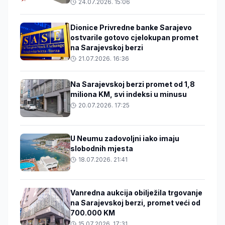
24.07.2026. 15:06
Dionice Privredne banke Sarajevo
ostvarile gotovo cjelokupan promet
na Sarajevskoj berzi
21.07.2026. 16:36
Na Sarajevskoj berzi promet od 1,8
miliona KM, svi indeksi u minusu
20.07.2026. 17:25
U Neumu zadovoljni iako imaju
slobodnih mjesta
18.07.2026. 21:41
Vanredna aukcija obilježila trgovanje
na Sarajevskoj berzi, promet veći od
700.000 KM
15.07.2026. 17:31