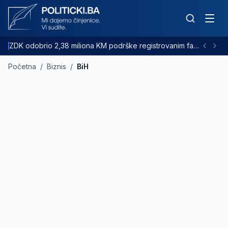
ZDK odobrio 2,38 miliona KM podrške registrovanim farmama goveda
Početna
/
Biznis
/
BiH