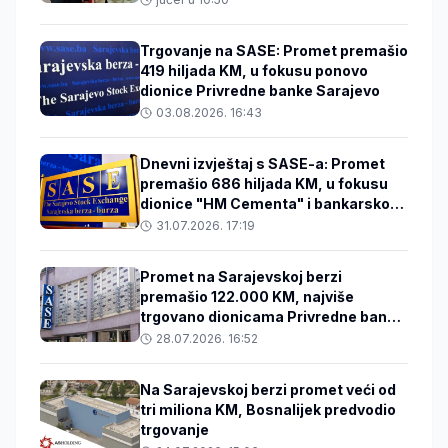
Trgovanje na SASE: Promet premašio
419 hiljada KM, u fokusu ponovo
dionice Privredne banke Sarajevo
03.08.2026. 16:43
Dnevni izvještaj s SASE-a: Promet
premašio 686 hiljada KM, u fokusu
dionice "HM Cementa" i bankarskog
sektora
31.07.2026. 17:19
Promet na Sarajevskoj berzi
premašio 122.000 KM, najviše
trgovano dionicama Privredne banke
Sarajevo
28.07.2026. 16:52
Na Sarajevskoj berzi promet veći od
tri miliona KM, Bosnalijek predvodio
trgovanje