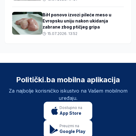
BiH ponovo izvozi pileće meso u
Evropsku uniju nakon ukidanja
zabrane zbog ptičjeg gripa
15.07.2026. 13:52
Politički.ba mobilna aplikacija
Za najbolje korisničko iskustvo na Vašem mobilnom
uređaju.
Dostupno na
App Store
Preuzmi na
Google Play