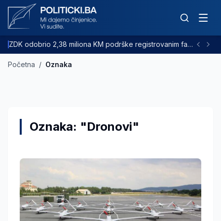
ZDK odobrio 2,38 miliona KM podrške registrovanim farmama goveda
Početna
/
Oznaka
Oznaka: "Dronovi"