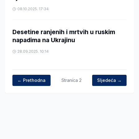
08.10.2025. 17:34
Desetine ranjenih i mrtvih u ruskim
napadima na Ukrajinu
28.09.2025. 10:14
← Prethodna
Stranica
2
Sljedeća →