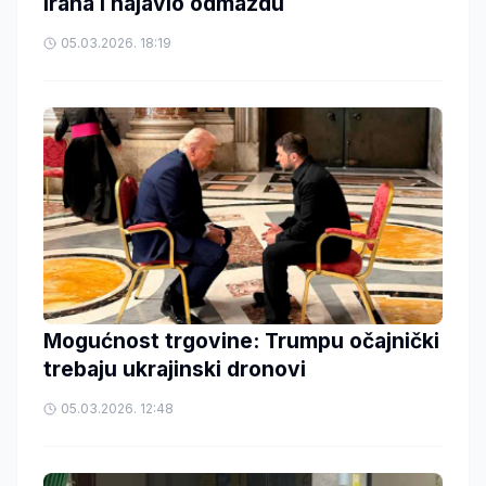
Irana i najavio odmazdu
05.03.2026. 18:19
Mogućnost trgovine: Trumpu očajnički
trebaju ukrajinski dronovi
05.03.2026. 12:48