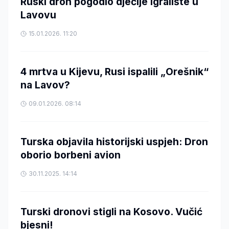
Ruski dron pogodio dječije igralište u
Lavovu
15.01.2026. 11:20
4 mrtva u Kijevu, Rusi ispalili „Orešnik“
na Lavov?
09.01.2026. 08:14
Turska objavila historijski uspjeh: Dron
oborio borbeni avion
30.11.2025. 14:14
Turski dronovi stigli na Kosovo. Vučić
bjesni!