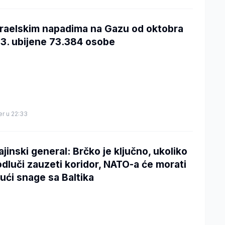
zraelskim napadima na Gazu od oktobra
3. ubijene 73.384 osobe
er u 22:33
ajinski general: Brčko je ključno, ukoliko
odluči zauzeti koridor, NATO-a će morati
ući snage sa Baltika