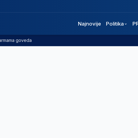
Najnovije
Politika
P
 farmama goveda