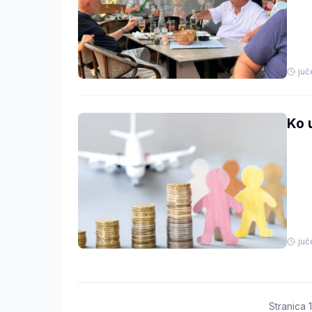
juč
Ko 
juč
Stranica
1