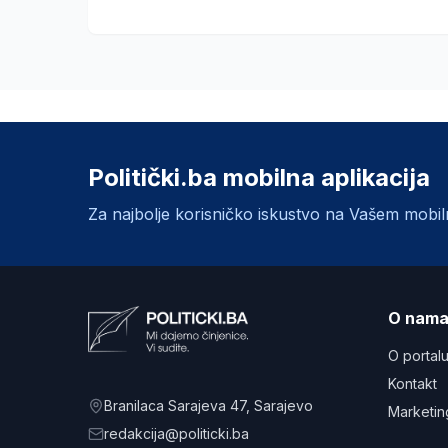
Politički.ba mobilna aplikacija
Za najbolje korisničko iskustvo na Vašem mobi
O nam
O portal
Kontakt
Branilaca Sarajeva 47
, Sarajevo
Marketin
redakcija@politicki.ba