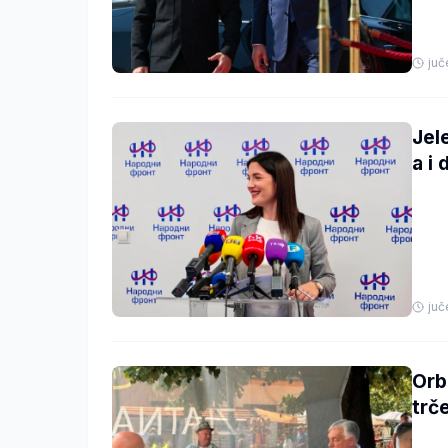
juč
Jel
a i 
juč
Orb
trč