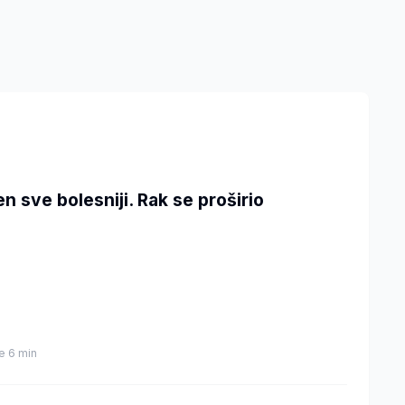
en sve bolesniji. Rak se proširio
je 6 min