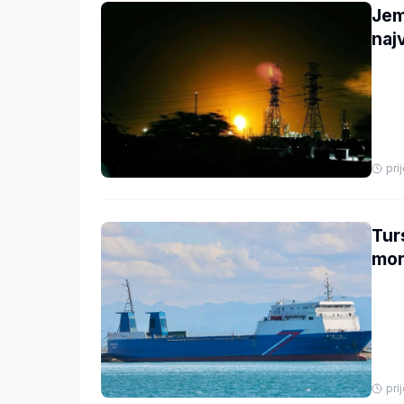
Jem
najv
pri
Tur
mor
pri