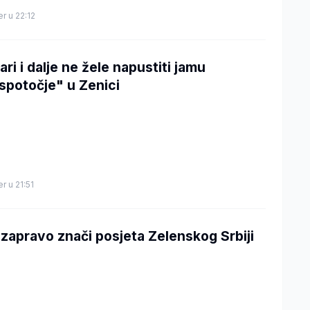
er u 22:12
ri i dalje ne žele napustiti jamu
spotočje" u Zenici
er u 21:51
 zapravo znači posjeta Zelenskog Srbiji