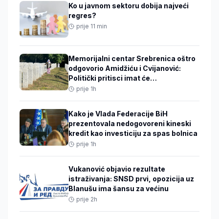
Ko u javnom sektoru dobija najveći
regres?
prije 11 min
Memorijalni centar Srebrenica oštro
odgovorio Amidžiću i Cvijanović:
Politički pritisci imat će
međunarodne posljedice
prije 1h
Kako je Vlada Federacije BiH
prezentovala nedogovoreni kineski
kredit kao investiciju za spas bolnica
prije 1h
Vukanović objavio rezultate
istraživanja: SNSD prvi, opozicija uz
Blanušu ima šansu za većinu
prije 2h