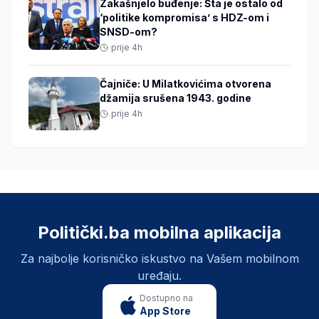
Zakašnjelo buđenje: Šta je ostalo od
‘politike kompromisa’ s HDZ-om i
SNSD-om?
prije 4h
Čajniče: U Milatkovićima otvorena
džamija srušena 1943. godine
prije 4h
Politički.ba mobilna aplikacija
Za najbolje korisničko iskustvo na Vašem mobilnom
uređaju.
Dostupno na
App Store