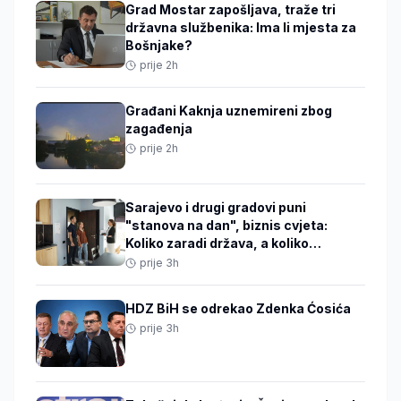
Grad Mostar zapošljava, traže tri
državna službenika: Ima li mjesta za
Bošnjake?
prije 2h
Građani Kaknja uznemireni zbog
zagađenja
prije 2h
Sarajevo i drugi gradovi puni
"stanova na dan", biznis cvjeta:
Koliko zaradi država, a koliko
vlasnici, ko ih kontroliše
prije 3h
HDZ BiH se odrekao Zdenka Ćosića
prije 3h