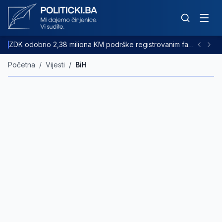
ZDK odobrio 2,38 miliona KM podrške registrovanim farmama goveda
Početna
/
Vijesti
/
BiH