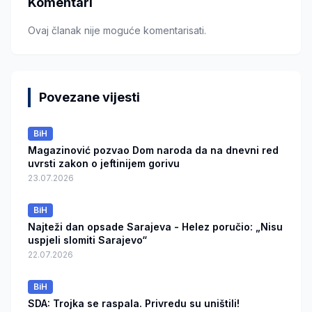
Komentari
Ovaj članak nije moguće komentarisati.
Povezane vijesti
BiH
Magazinović pozvao Dom naroda da na dnevni red
uvrsti zakon o jeftinijem gorivu
23.07.2026
BiH
Najteži dan opsade Sarajeva - Helez poručio: „Nisu
uspjeli slomiti Sarajevo“
22.07.2026
BiH
SDA: Trojka se raspala. Privredu su uništili!