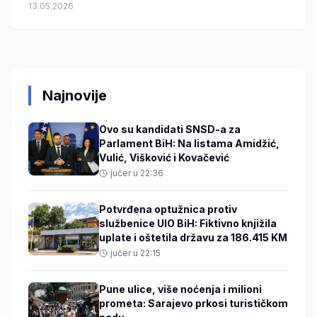
13.05.2026
Najnovije
Ovo su kandidati SNSD-a za
Parlament BiH: Na listama Amidžić,
Vulić, Višković i Kovačević
jučer u 22:36
Potvrđena optužnica protiv
službenice UIO BiH: Fiktivno knjižila
uplate i oštetila državu za 186.415 KM
jučer u 22:15
Pune ulice, više noćenja i milioni
prometa: Sarajevo prkosi turističkom