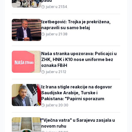
padu
jučer u 21:54
Izetbegović: Trojka je prekrižena,
napravili su samo belaj
jučer u 21:38
Naša stranka upozorava: Policajci u
ZHK, HNK i K10 nose uniforme bez
oznaka FBiH
jučer u 21:12
Iz Irana stigle reakcije na dogovor
Saudijske Arabije, Turske i
Pakistana: "Papirni sporazum
jučer u 20:30
"Vječna vatra" u Sarajevu zasjala u
novom ruhu