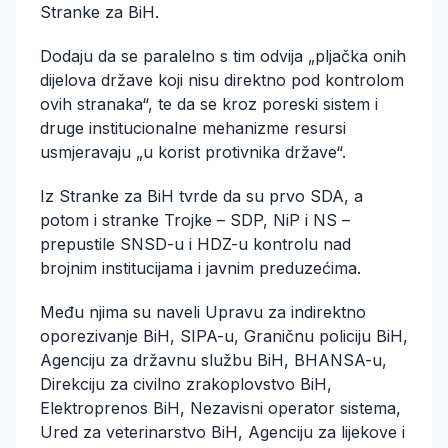
Stranke za BiH.
Dodaju da se paralelno s tim odvija „pljačka onih
dijelova države koji nisu direktno pod kontrolom
ovih stranaka“, te da se kroz poreski sistem i
druge institucionalne mehanizme resursi
usmjeravaju „u korist protivnika države“.
Iz Stranke za BiH tvrde da su prvo SDA, a
potom i stranke Trojke – SDP, NiP i NS –
prepustile SNSD-u i HDZ-u kontrolu nad
brojnim institucijama i javnim preduzećima.
Među njima su naveli Upravu za indirektno
oporezivanje BiH, SIPA-u, Graničnu policiju BiH,
Agenciju za državnu službu BiH, BHANSA-u,
Direkciju za civilno zrakoplovstvo BiH,
Elektroprenos BiH, Nezavisni operator sistema,
Ured za veterinarstvo BiH, Agenciju za lijekove i