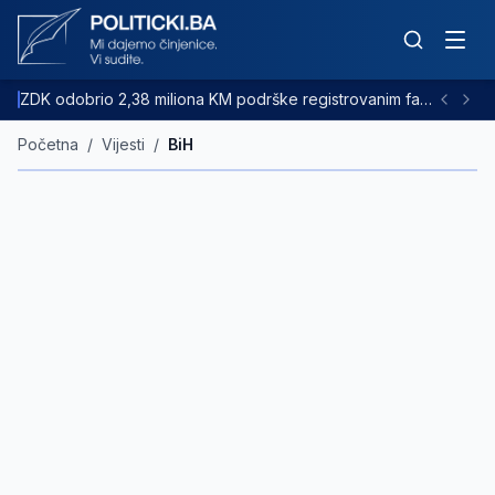
ZDK odobrio 2,38 miliona KM podrške registrovanim farmama goveda
Početna
/
Vijesti
/
BiH