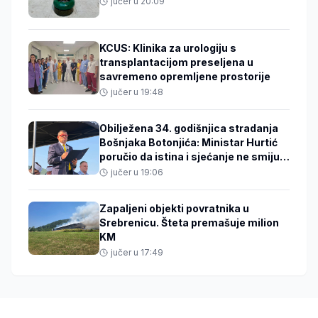
jučer u 20:09
KCUS: Klinika za urologiju s
transplantacijom preseljena u
savremeno opremljene prostorije
jučer u 19:48
Obilježena 34. godišnjica stradanja
Bošnjaka Botonjića: Ministar Hurtić
poručio da istina i sjećanje ne smiju
izblijedjeti
jučer u 19:06
Zapaljeni objekti povratnika u
Srebrenicu. Šteta premašuje milion
KM
jučer u 17:49