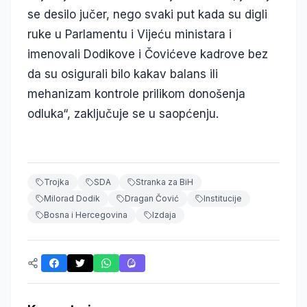
se desilo jučer, nego svaki put kada su digli
ruke u Parlamentu i Vijeću ministara i
imenovali Dodikove i Čovićeve kadrove bez
da su osigurali bilo kakav balans ili
mehanizam kontrole prilikom donošenja
odluka“, zaključuje se u saopćenju.
Trojka
SDA
Stranka za BiH
Milorad Dodik
Dragan Čović
Institucije
Bosna i Hercegovina
Izdaja