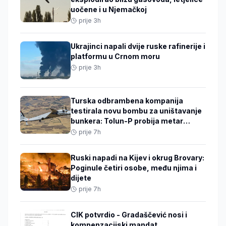
uočene i u Njemačkoj
prije 3h
Ukrajinci napali dvije ruske rafinerije i
platformu u Crnom moru
prije 3h
Turska odbrambena kompanija
testirala novu bombu za uništavanje
bunkera: Tolun-P probija metar
armiranog betona
prije 7h
Ruski napadi na Kijev i okrug Brovary:
Poginule četiri osobe, među njima i
dijete
prije 7h
CIK potvrdio - Gradaščević nosi i
kompenzacijski mandat