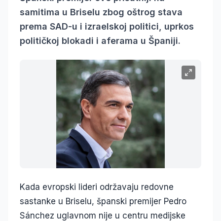
samitima u Briselu zbog oštrog stava
prema SAD-u i izraelskoj politici, uprkos
političkoj blokadi i aferama u Španiji.
Kada evropski lideri održavaju redovne
sastanke u Briselu, španski premijer Pedro
Sánchez uglavnom nije u centru medijske