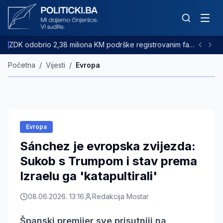
ZDK odobrio 2,38 miliona KM podrške registrovanim farmama goveda
Početna
/
Vijesti
/
Evropa
Evropa
Sánchez je evropska zvijezda:
Sukob s Trumpom i stav prema
Izraelu ga 'katapultirali'
08.06.2026. 13:16
Redakcija Mostar
Španski premijer sve prisutniji na