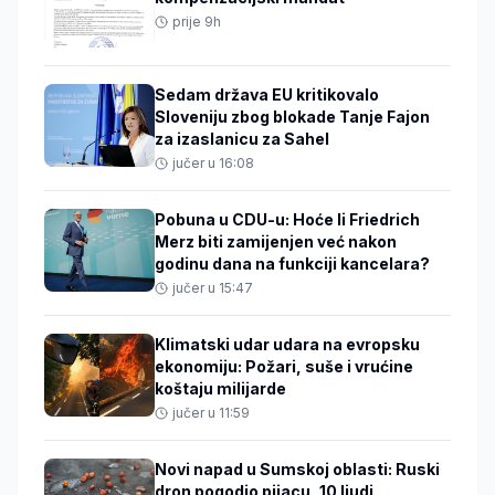
prije 9h
Sedam država EU kritikovalo
Sloveniju zbog blokade Tanje Fajon
za izaslanicu za Sahel
jučer u 16:08
Pobuna u CDU-u: Hoće li Friedrich
Merz biti zamijenjen već nakon
godinu dana na funkciji kancelara?
jučer u 15:47
Klimatski udar udara na evropsku
ekonomiju: Požari, suše i vrućine
koštaju milijarde
jučer u 11:59
Novi napad u Sumskoj oblasti: Ruski
dron pogodio pijacu, 10 ljudi