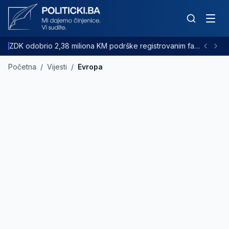
ZDK odobrio 2,38 miliona KM podrške registrovanim farmama goveda
Početna
/
Vijesti
/
Evropa