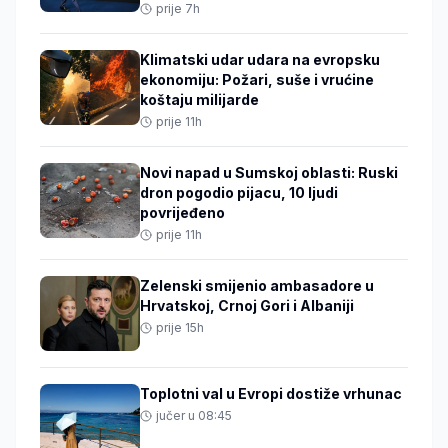
prije 7h
Klimatski udar udara na evropsku
ekonomiju: Požari, suše i vrućine
koštaju milijarde
prije 11h
Novi napad u Sumskoj oblasti: Ruski
dron pogodio pijacu, 10 ljudi
povrijeđeno
prije 11h
Zelenski smijenio ambasadore u
Hrvatskoj, Crnoj Gori i Albaniji
prije 15h
Toplotni val u Evropi dostiže vrhunac
jučer u 08:45