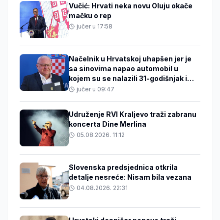
Vučić: Hrvati neka novu Oluju okače
mačku o rep
jučer u 17:58
Načelnik u Hrvatskoj uhapšen jer je
sa sinovima napao automobil u
kojem su se nalazili 31-godišnjak i
beba
jučer u 09:47
Udruženje RVI Kraljevo traži zabranu
koncerta Dine Merlina
05.08.2026. 11:12
Slovenska predsjednica otkrila
detalje nesreće: Nisam bila vezana
04.08.2026. 22:31