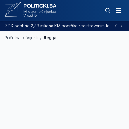
ZDK odobrio 2,38 miliona KM podrške registrovanim farmama goveda
Početna
/
Vijesti
/
Regija