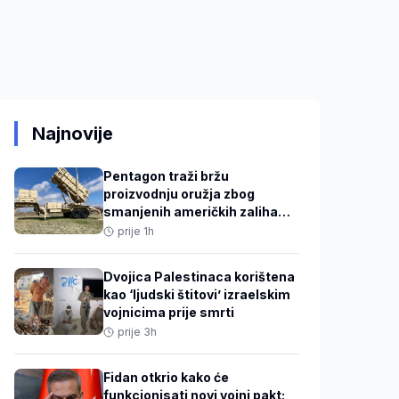
Najnovije
Pentagon traži bržu
proizvodnju oružja zbog
smanjenih američkih zaliha
projektila
prije 1h
Dvojica Palestinaca korištena
kao ‘ljudski štitovi’ izraelskim
vojnicima prije smrti
prije 3h
Fidan otkrio kako će
funkcionisati novi vojni pakt: