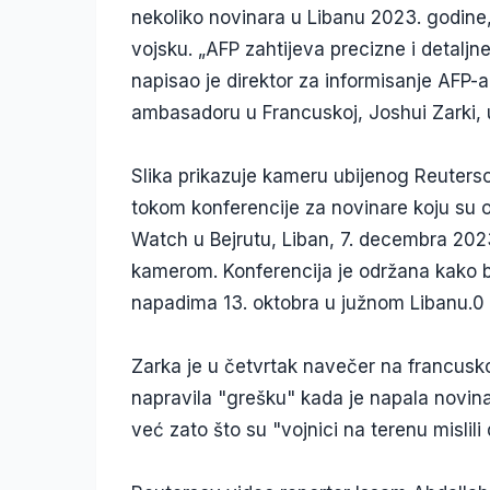
nekoliko novinara u Libanu 2023. godine,
vojsku. „AFP zahtijeva precizne i detaljn
napisao je direktor za informisanje AFP-
ambasadoru u Francuskoj, Joshui Zarki, 
Slika prikazuje kameru ubijenog Reuters
tokom konferencije za novinare koju su 
Watch u Bejrutu, Liban, 7. decembra 2023.
kamerom. Konferencija je održana kako bi
napadima 13. oktobra u južnom Libanu.0
Zarka je u četvrtak navečer na francuskoj
napravila "grešku" kada je napala novinare
već zato što su "vojnici na terenu mislili d