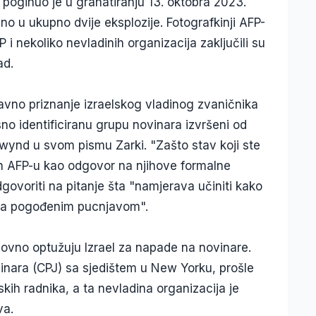
poginuo je u granatiranju 13. oktobra 2023.
no u ukupno dvije eksplozije. Fotografkinji AFP-
i nekoliko nevladinih organizacija zaključili su
ad.
vno priznanje izraelskog vladinog zvaničnika
sno identificiranu grupu novinara izvršeni od
twynd u svom pismu Zarki. "Zašto stav koji ste
ćen AFP-u kao odgovor na njihove formalne
dgovoriti na pitanje šta "namjerava učiniti kako
ima pogođenim pucnjavom".
edovno optužuju Izrael za napade na novinare.
nara (CPJ) sa sjedištem u New Yorku, prošle
skih radnika, a ta nevladina organizacija je
va.