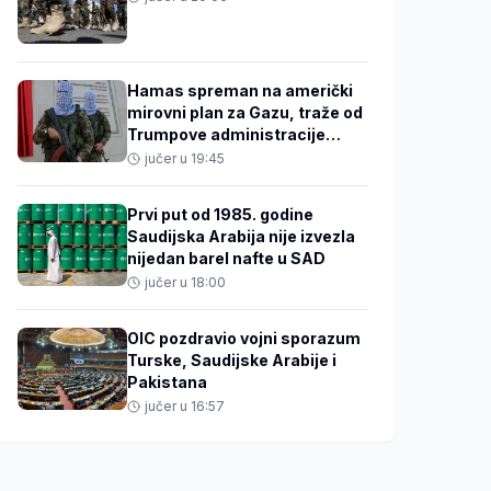
Hamas spreman na američki
mirovni plan za Gazu, traže od
Trumpove administracije
pritisak na Izrael
jučer u 19:45
Prvi put od 1985. godine
Saudijska Arabija nije izvezla
nijedan barel nafte u SAD
jučer u 18:00
OIC pozdravio vojni sporazum
Turske, Saudijske Arabije i
Pakistana
jučer u 16:57