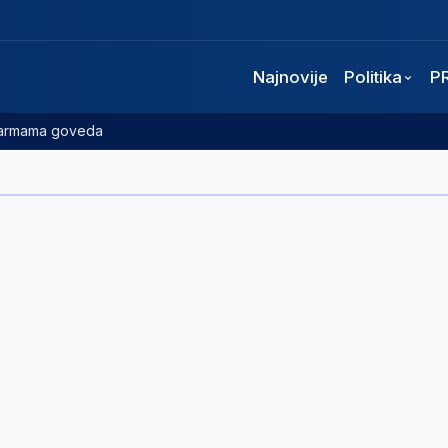
Najnovije
Politika
P
 farmama goveda