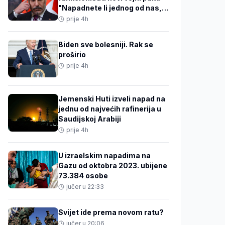
"Napadnete li jednog od nas,
napali ste sve"
prije 4h
Biden sve bolesniji. Rak se
proširio
prije 4h
Jemenski Huti izveli napad na
jednu od najvećih rafinerija u
Saudijskoj Arabiji
prije 4h
U izraelskim napadima na
Gazu od oktobra 2023. ubijene
73.384 osobe
jučer u 22:33
Svijet ide prema novom ratu?
jučer u 20:06