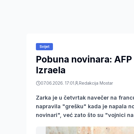
Svijet
Pobuna novinara: AFP 
Izraela
07.06.2026. 17:01
Redakcija Mostar
Zarka je u četvrtak navečer na francu
napravila "grešku" kada je napala nov
novinari", već zato što su "vojnici na 