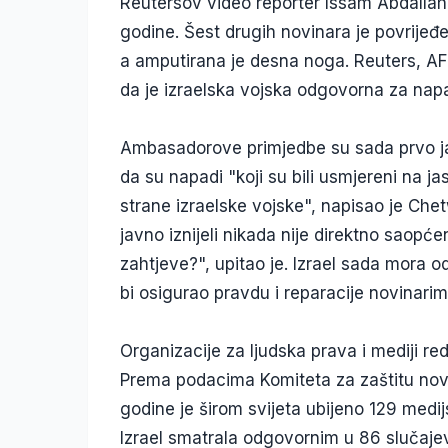
Reutersov video reporter Issam Abdallah 
godine. Šest drugih novinara je povrijeđe
a amputirana je desna noga. Reuters, AFP 
da je izraelska vojska odgovorna za nap
Ambasadorove primjedbe su sada prvo ja
da su napadi "koji su bili usmjereni na ja
strane izraelske vojske", napisao je Che
javno iznijeli nikada nije direktno saop
zahtjeve?", upitao je. Izrael sada mora o
bi osigurao pravdu i reparacije novinar
Organizacije za ljudska prava i mediji r
Prema podacima Komiteta za zaštitu novi
godine je širom svijeta ubijeno 129 medij
Izrael smatrala odgovornim u 86 slučaje