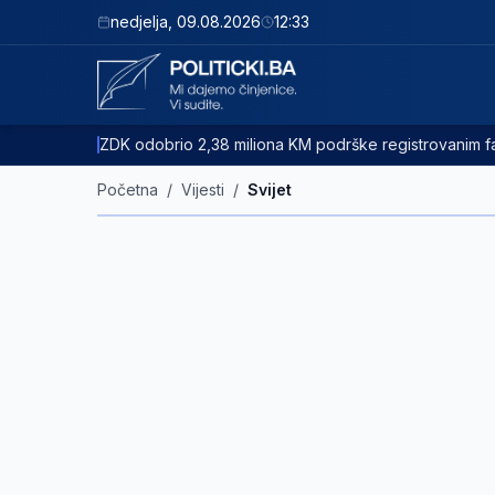
nedjelja
,
09.08.2026
12:33
ZDK odobrio 2,38 miliona KM podrške registrovanim
Početna
/
Vijesti
/
Svijet