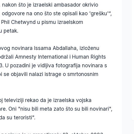
 nakon što je izraelski ambasador okrivio
e odgovore na ono što ste opisali kao 'grešku'“,
a Phil Chetwynd u pismu izraelskom
u petak.
ovog novinara Issama Abdallaha, izloženu
održali Amnesty International i Human Rights
 U pozadini je vidljiva fotografija novinara s
 se objavili nalazi istrage o smrtonosnim
 televiziji rekao da je izraelska vojska
. Oni "nisu bili meta zato što su bili novinari",
a su teroristi".