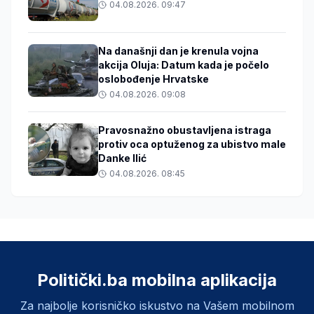
04.08.2026. 09:47
Na današnji dan je krenula vojna
akcija Oluja: Datum kada je počelo
oslobođenje Hrvatske
04.08.2026. 09:08
Pravosnažno obustavljena istraga
protiv oca optuženog za ubistvo male
Danke Ilić
04.08.2026. 08:45
Politički.ba mobilna aplikacija
Za najbolje korisničko iskustvo na Vašem mobilnom