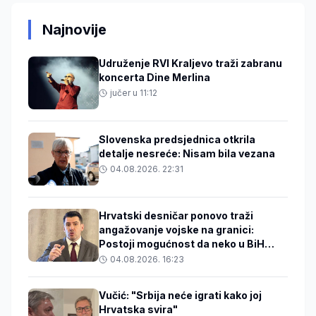
Najnovije
Udruženje RVI Kraljevo traži zabranu
koncerta Dine Merlina
jučer u 11:12
Slovenska predsjednica otkrila
detalje nesreće: Nisam bila vezana
04.08.2026. 22:31
Hrvatski desničar ponovo traži
angažovanje vojske na granici:
Postoji mogućnost da neko u BiH
zakuha stvari
04.08.2026. 16:23
Vučić: "Srbija neće igrati kako joj
Hrvatska svira"