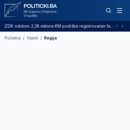
ZDK odobrio 2,38 miliona KM podrške registrovanim farmama goveda
Početna
/
Vijesti
/
Regija