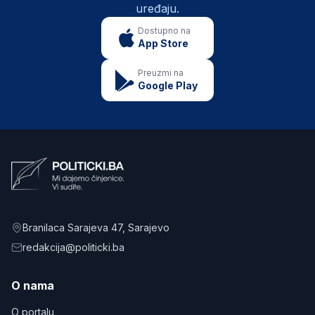
uređaju.
Dostupno na
App Store
Preuzmi na
Google Play
Branilaca Sarajeva 47
, Sarajevo
redakcija@politicki.ba
O nama
O portalu