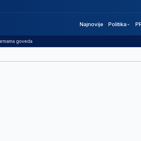
Najnovije
Politika
P
 farmama goveda