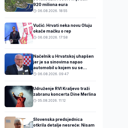
920 miliona eura
06.08.2026. 18:55
Vučić: Hrvati neka novu Oluju
okače mačku o rep
06.08.2026. 17:58
Načelnik u Hrvatskoj uhapšen
jer je sa sinovima napao
automobil u kojem su se
nalazili 31-godišnjak i beba
06.08.2026. 09:47
Udruženje RVI Kraljevo traži
zabranu koncerta Dine Merlina
05.08.2026. 11:12
Slovenska predsjednica
otkrila detalje nesreće: Nisam