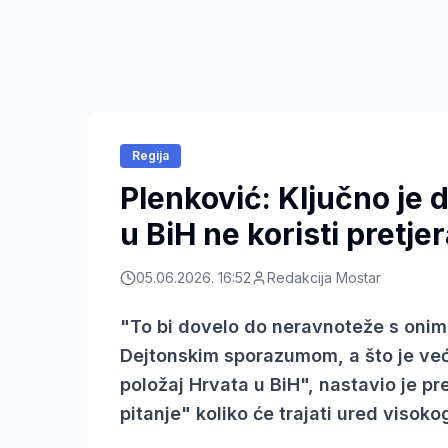
Regija
Plenković: Ključno je 
u BiH ne koristi pretje
05.06.2026. 16:52
Redakcija Mostar
"To bi dovelo do neravnoteže s onim
Dejtonskim sporazumom, a što je već
položaj Hrvata u BiH", nastavio je p
pitanje" koliko će trajati ured visok