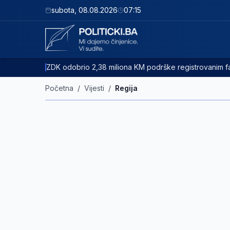
subota
,
08.08.2026
07:15
ZDK odobrio 2,38 miliona KM podrške registrovanim
Početna
/
Vijesti
/
Regija