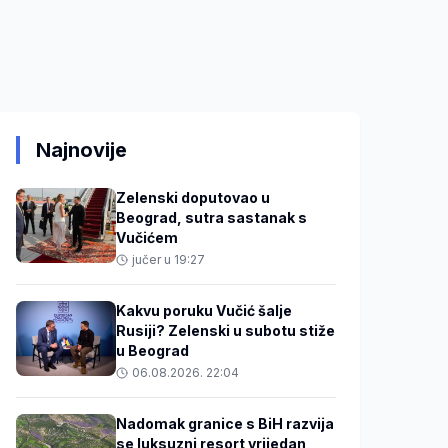
Najnovije
Zelenski doputovao u
Beograd, sutra sastanak s
Vučićem
jučer u 19:27
Kakvu poruku Vučić šalje
Rusiji? Zelenski u subotu stiže
u Beograd
06.08.2026. 22:04
Nadomak granice s BiH razvija
se luksuzni resort vrijedan