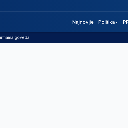
Najnovije
Politika
P
 farmama goveda