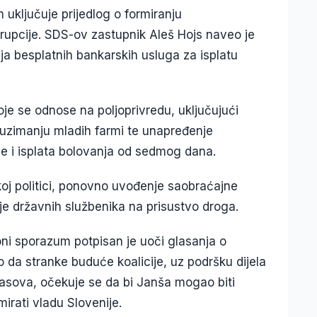
ključuje prijedlog o formiranju
orupcije. SDS-ov zastupnik Aleš Hojs naveo je
a besplatnih bankarskih usluga za isplatu
oje se odnose na poljoprivredu, uključujući
euzimanju mladih farmi te unapređenje
je i isplata bolovanja od sedmog dana.
oj politici, ponovno uvođenje saobraćajne
nje državnih službenika na prisustvo droga.
ni sporazum potpisan je uoči glasanja o
da stranke buduće koalicije, uz podršku dijela
lasova, očekuje se da bi Janša mogao biti
mirati vladu Slovenije.