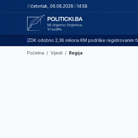
četvrtak
,
06.08.2026
14:58
ZDK odobrio 2,38 miliona KM podrške registrovanim
Početna
/
Vijesti
/
Regija