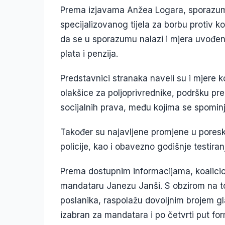
Prema izjavama Anžea Logara, sporazum u
specijalizovanog tijela za borbu protiv k
da se u sporazumu nalazi i mjera uvođenj
plata i penzija.
Predstavnici stranaka naveli su i mjere k
olakšice za poljoprivrednike, podršku pr
socijalnih prava, među kojima se spomin
Također su najavljene promjene u poresk
policije, kao i obavezno godišnje testira
Prema dostupnim informacijama, koalicio
mandataru Janezu Janši. S obzirom na to 
poslanika, raspolažu dovoljnim brojem g
izabran za mandatara i po četvrti put for