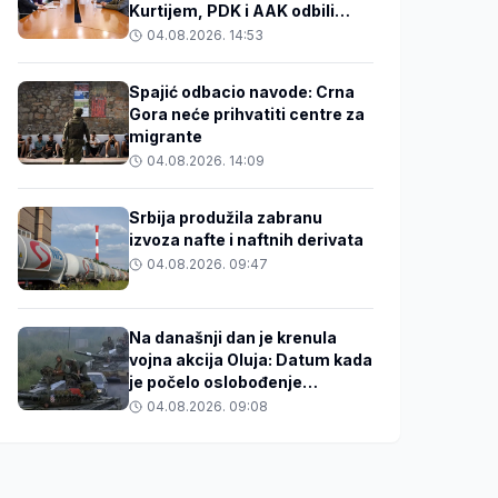
Kurtijem, PDK i AAK odbili
razgovore
04.08.2026. 14:53
Spajić odbacio navode: Crna
Gora neće prihvatiti centre za
migrante
04.08.2026. 14:09
Srbija produžila zabranu
izvoza nafte i naftnih derivata
04.08.2026. 09:47
Na današnji dan je krenula
vojna akcija Oluja: Datum kada
je počelo oslobođenje
Hrvatske
04.08.2026. 09:08