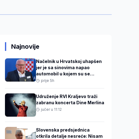
Najnovije
Načelnik u Hrvatskoj uhapšen
jer je sa sinovima napao
automobil u kojem su se
nalazili 31-godišnjak i beba
prije 5h
Udruženje RVI Kraljevo traži
zabranu koncerta Dine Merlina
jučer u 11:12
Slovenska predsjednica
otkrila detalje nesreće: Nisam