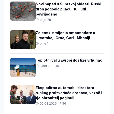
Novi napad u Sumskoj oblasti: Ruski
dron pogodio pijacu, 10 ljudi
povrijeđeno
prije 7h
Zelenski smijenio ambasadore u
Hrvatskoj, Crnoj Gori i Albaniji
prije 11h
Toplotni val u Evropi dostiže vrhunac
jučer u 08:45
Eksplodirao automobil direktora
ruskog proizvođača dronova, vozač i
tjelohranitelj poginuli
05.08.2026. 17:56