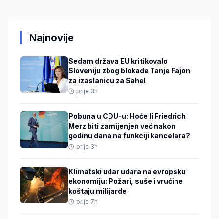
Najnovije
Sedam država EU kritikovalo
Sloveniju zbog blokade Tanje Fajon
za izaslanicu za Sahel
prije 3h
Pobuna u CDU-u: Hoće li Friedrich
Merz biti zamijenjen već nakon
godinu dana na funkciji kancelara?
prije 3h
Klimatski udar udara na evropsku
ekonomiju: Požari, suše i vrućine
koštaju milijarde
prije 7h