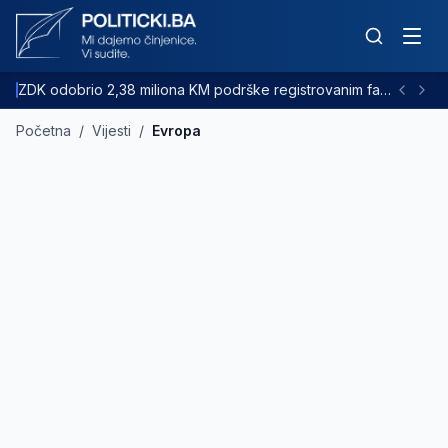
ZDK odobrio 2,38 miliona KM podrške registrovanim farmama goveda
Početna
/
Vijesti
/
Evropa