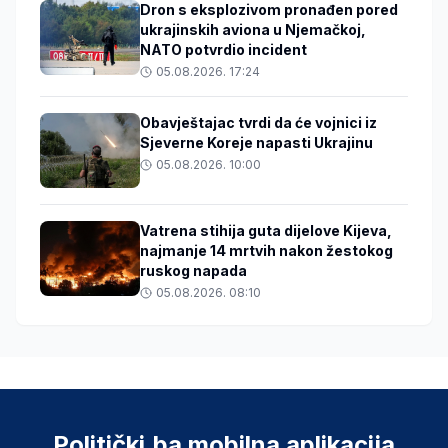
Dron s eksplozivom pronađen pored
ukrajinskih aviona u Njemačkoj,
NATO potvrdio incident
05.08.2026. 17:24
Obavještajac tvrdi da će vojnici iz
Sjeverne Koreje napasti Ukrajinu
05.08.2026. 10:00
Vatrena stihija guta dijelove Kijeva,
najmanje 14 mrtvih nakon žestokog
ruskog napada
05.08.2026. 08:10
Politički.ba mobilna aplikacija