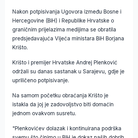
Nakon potpisivanja Ugovora između Bosne i
Hercegovine (BiH) i Republike Hrvatske o
graničnim prijelazima medijima se obratila
predsjedavajuća Vijeća ministara BiH Borjana
Krišto.
Krišto i premijer Hrvatske Andrej Plenković
održali su danas sastanak u Sarajevu, gdje je
upriličeno potpisivanje.
Na samom početku obraćanja Krišto je
istakla da joj je zadovoljstvo biti domaćin
jednom ovakvom susretu.
"Plenkovićev dolazak i kontinuirana podrška
svemu što činimo u BiH je dokaz naših dobrih