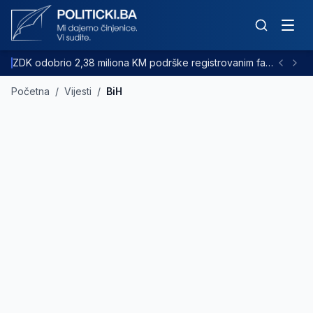
ZDK odobrio 2,38 miliona KM podrške registrovanim farmama goveda
Početna
/
Vijesti
/
BiH