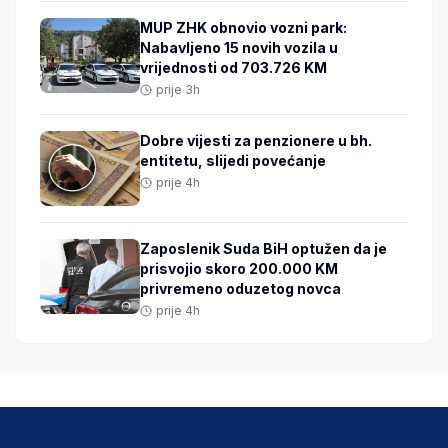
MUP ZHK obnovio vozni park:
Nabavljeno 15 novih vozila u
vrijednosti od 703.726 KM
prije 3h
Dobre vijesti za penzionere u bh.
entitetu, slijedi povećanje
prije 4h
Zaposlenik Suda BiH optužen da je
prisvojio skoro 200.000 KM
privremeno oduzetog novca
prije 4h