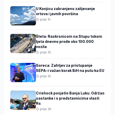
U Konjicu zabranjeno zalijevanje
vrtova i javnih površina
prije 1h
Šteta: Raskrsnicom na Stupu tokom
ljeta dnevno prođe oko 100.000
vozila
prije 2h
Soreca: Zahtjev za pristupanje
SEPA-i važan korak BiH na putu ka EU
prije 2h
Crishock posjetio Banja Luku: Održao
sastanke i s predstavnicima vlasti
Rs
prije 3h