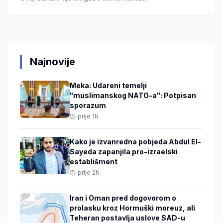
Najnovije
Meka: Udareni temelji
"muslimanskog NATO-a": Potpisan
sporazum
prije 1h
Kako je izvanredna pobjeda Abdul El-
Sayeda zapanjila pro-izraelski
establišment
prije 2h
Iran i Oman pred dogovorom o
prolasku kroz Hormuški moreuz, ali
Teheran postavlja uslove SAD-u