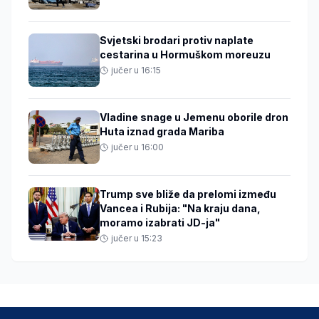
Svjetski brodari protiv naplate
cestarina u Hormuškom moreuzu
jučer u 16:15
Vladine snage u Jemenu oborile dron
Huta iznad grada Mariba
jučer u 16:00
Trump sve bliže da prelomi između
Vancea i Rubija: "Na kraju dana,
moramo izabrati JD-ja"
jučer u 15:23