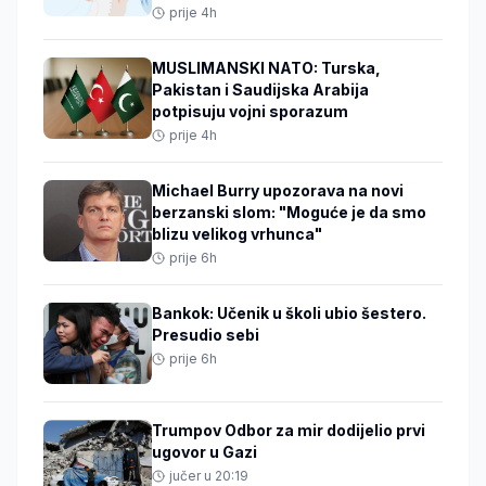
prije 4h
MUSLIMANSKI NATO: Turska,
Pakistan i Saudijska Arabija
potpisuju vojni sporazum
prije 4h
Michael Burry upozorava na novi
berzanski slom: "Moguće je da smo
blizu velikog vrhunca"
prije 6h
Bankok: Učenik u školi ubio šestero.
Presudio sebi
prije 6h
Trumpov Odbor za mir dodijelio prvi
ugovor u Gazi
jučer u 20:19