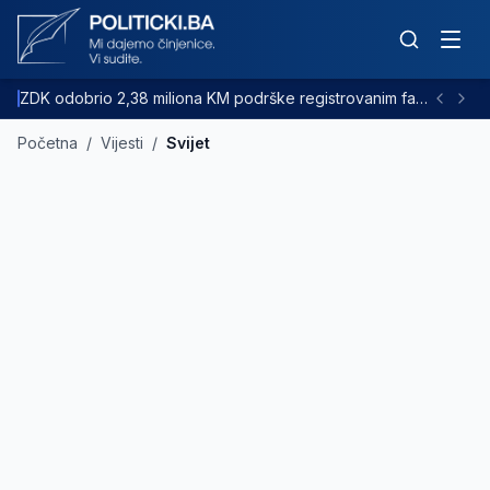
ZDK odobrio 2,38 miliona KM podrške registrovanim farmama goveda
Početna
/
Vijesti
/
Svijet