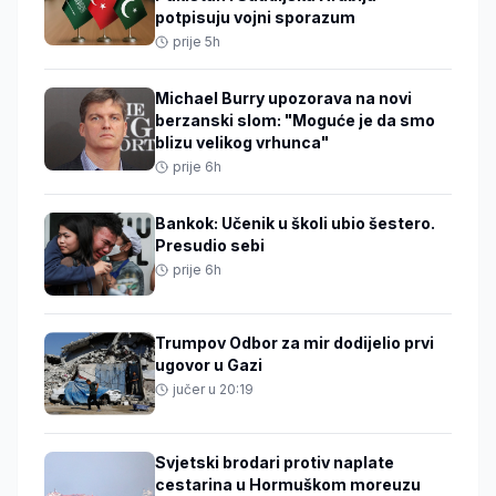
potpisuju vojni sporazum
prije 5h
Michael Burry upozorava na novi
berzanski slom: "Moguće je da smo
blizu velikog vrhunca"
prije 6h
Bankok: Učenik u školi ubio šestero.
Presudio sebi
prije 6h
Trumpov Odbor za mir dodijelio prvi
ugovor u Gazi
jučer u 20:19
Svjetski brodari protiv naplate
cestarina u Hormuškom moreuzu