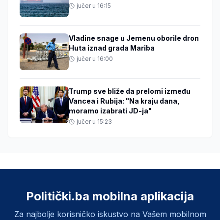
jučer u 16:15
Vladine snage u Jemenu oborile dron
Huta iznad grada Mariba
jučer u 16:00
Trump sve bliže da prelomi između
Vancea i Rubija: "Na kraju dana,
moramo izabrati JD-ja"
jučer u 15:23
Politički.ba mobilna aplikacija
Za najbolje korisničko iskustvo na Vašem mobilnom