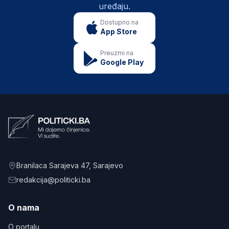
uređaju.
Dostupno na
App Store
Preuzmi na
Google Play
Branilaca Sarajeva 47
, Sarajevo
redakcija@politicki.ba
O nama
O portalu