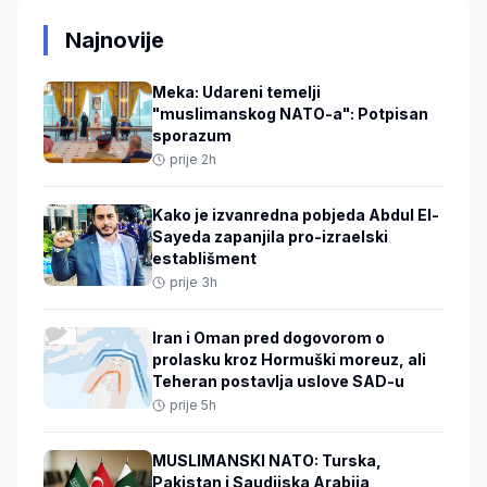
Najnovije
Meka: Udareni temelji
"muslimanskog NATO-a": Potpisan
sporazum
prije 2h
Kako je izvanredna pobjeda Abdul El-
Sayeda zapanjila pro-izraelski
establišment
prije 3h
Iran i Oman pred dogovorom o
prolasku kroz Hormuški moreuz, ali
Teheran postavlja uslove SAD-u
prije 5h
MUSLIMANSKI NATO: Turska,
Pakistan i Saudijska Arabija