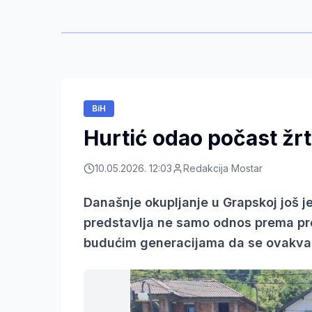
BiH
Hurtić odao počast žr
10.05.2026. 12:03
Redakcija Mostar
Današnje okupljanje u Grapskoj još j
predstavlja ne samo odnos prema proš
budućim generacijama da se ovakva 