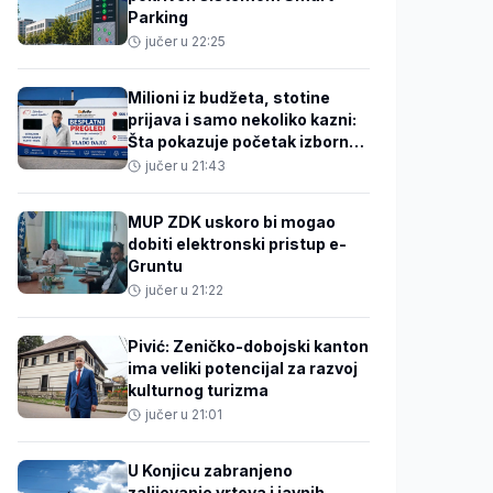
Parking
jučer u 22:25
Milioni iz budžeta, stotine
prijava i samo nekoliko kazni:
Šta pokazuje početak izborne
kampanje?
jučer u 21:43
MUP ZDK uskoro bi mogao
dobiti elektronski pristup e-
Gruntu
jučer u 21:22
Pivić: Zeničko-dobojski kanton
ima veliki potencijal za razvoj
kulturnog turizma
jučer u 21:01
U Konjicu zabranjeno
zalijevanje vrtova i javnih