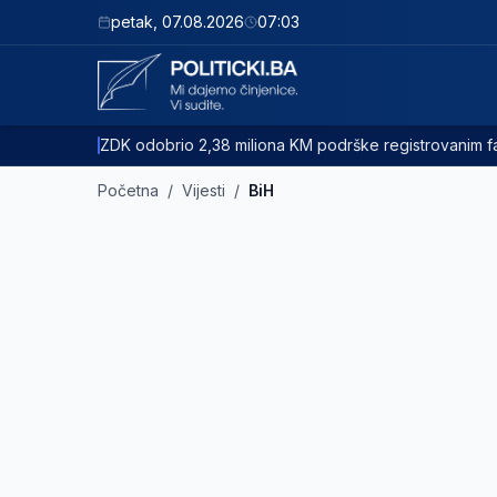
petak
,
07.08.2026
07:03
ZDK odobrio 2,38 miliona KM podrške registrovanim
Početna
/
Vijesti
/
BiH