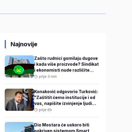
Najnovije
Zašto rudnici gomilaju dugove
i kada više proizvode? Sindikat
i ekonomisti nude različite
odgovore
prije 3 min
Konaković odgovorio Turković:
"Zaštitit ćemo institucije i od
vas, napišite izvinjenje ljudima
u DKP mreži"
prije 6h
Dio Mostara će uskoro biti
pokriven sistemom Smart