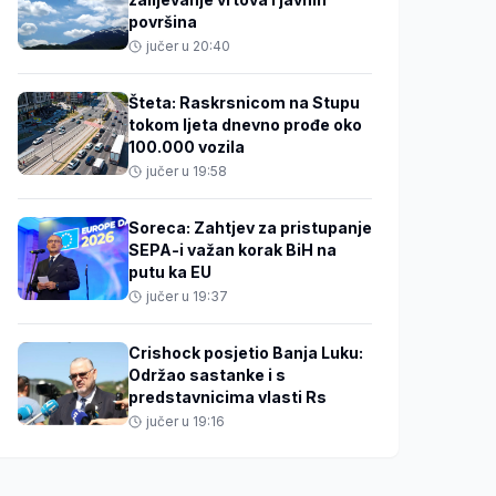
površina
jučer u 20:40
Šteta: Raskrsnicom na Stupu
tokom ljeta dnevno prođe oko
100.000 vozila
jučer u 19:58
Soreca: Zahtjev za pristupanje
SEPA-i važan korak BiH na
putu ka EU
jučer u 19:37
Crishock posjetio Banja Luku:
Održao sastanke i s
predstavnicima vlasti Rs
jučer u 19:16