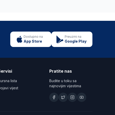
Dostupno na
Preuzmi na
App Store
Google Play
ervisi
Pratite nas
ursna lista
Budite u toku sa
najnovijim vijestima
ojavi vijest