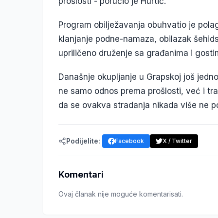
prošlosti - poručio je Hurtić.
Program obilježavanja obuhvatio je polag
klanjanje podne-namaza, obilazak šehids
upriličeno druženje sa građanima i gosti
Današnje okupljanje u Grapskoj još jedno
ne samo odnos prema prošlosti, već i t
da se ovakva stradanja nikada više ne p
Podijelite:
Facebook
X / Twitter
Komentari
Ovaj članak nije moguće komentarisati.