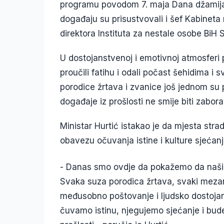
programu povodom 7. maja Dana džamija u
događaju su prisustvovali i šef Kabineta
direktora Instituta za nestale osobe BiH
U dostojanstvenoj i emotivnoj atmosferi 
proučili fatihu i odali počast šehidima i
porodice žrtava i zvanice još jednom su 
događaje iz prošlosti ne smije biti zabora
Ministar Hurtić istakao je da mjesta stra
obavezu očuvanja istine i kulture sjećanj
- Danas smo ovdje da pokažemo da naši še
Svaka suza porodica žrtava, svaki mezar
međusobno poštovanje i ljudsko dostojans
čuvamo istinu, njegujemo sjećanje i bude