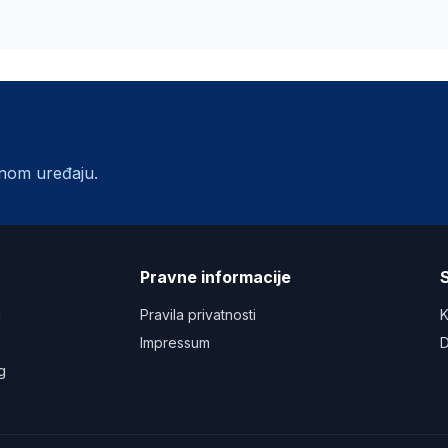
lnom uređaju.
a
Pravne informacije
S
u
Pravila privatnosti
K
Impressum
D
g