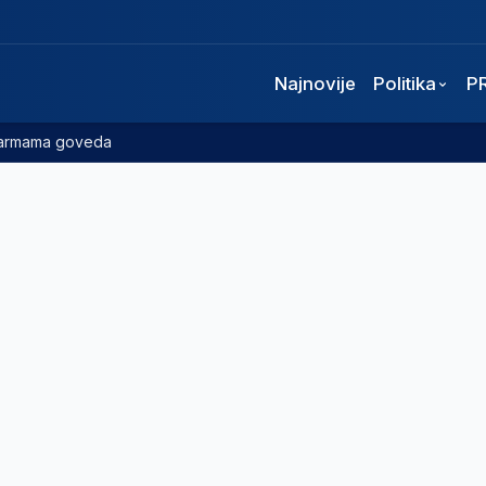
Najnovije
Politika
P
 farmama goveda