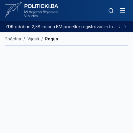
ZDK odobrio 2,38 miliona KM podrške registrovanim farmama goveda
Početna
/
Vijesti
/
Regija