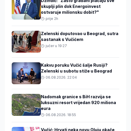
Džindić: "Zašto građani plaćaju sve
skuplji plin dok Energoinvest
ostvaruje milionsku dobit?"
prije 2h
Zelenski doputovao u Beograd, sutra
sastanak s Vučićem
jučer u 19:27
Kakvu poruku Vučić šalje Rusiji?
Zelenski u subotu stiže u Beograd
06.08.2026. 22:04
Nadomak granice s BiH razvija se
luksuzni resort vrijedan 920 miliona
eura
06.08.2026. 18:55
Vučić: Hrvati neka novu Oluju okače