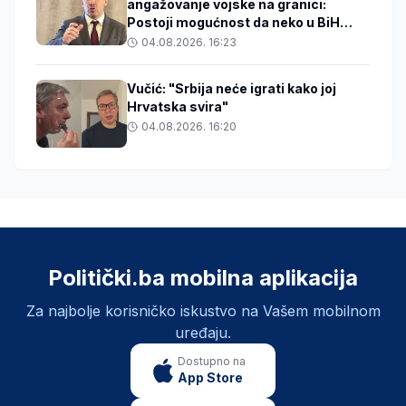
angažovanje vojske na granici:
Postoji mogućnost da neko u BiH
zakuha stvari
04.08.2026. 16:23
Vučić: "Srbija neće igrati kako joj
Hrvatska svira"
04.08.2026. 16:20
Politički.ba mobilna aplikacija
Za najbolje korisničko iskustvo na Vašem mobilnom
uređaju.
Dostupno na
App Store