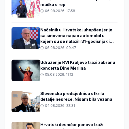
mačku o rep
06.08.2026. 17:58
Načelnik u Hrvatskoj uhapšen jer je
sa sinovima napao automobil u
kojem su se nalazili 31-godišnjak i
beba
06.08.2026. 09:47
Udruženje RVI Kraljevo traži zabranu
koncerta Dine Merlina
05.08.2026. 11:12
Slovenska predsjednica otkrila
detalje nesreće: Nisam bila vezana
04.08.2026. 22:31
Hrvatski desničar ponovo traži