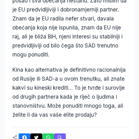
posao i sva obećanja nestanu. Zato mislim da
je EU predvidljiviji i dobronamjerniji partner.
Znam da je EU radila nefer stvari, davala
obećanja koja nije ispunila, znam da EU nije
raj, ali je bliža BiH, njeni interesi su stabilniji i
predvidljiviji od bilo čega što SAD trenutno
mogu ponuditi.
Kina kao alternativa je definitivno racionalnija
od Rusije ili SAD-a u ovom trenutku, ali znate
kakvi su kineski krediti… To je tvrđe i surovije
od drugih partnera kada je riječ o ljudima i
stanovništvu. Može ponuditi mnogo toga, ali
želite li da vas vaše elite prodaju?