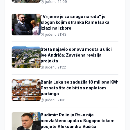
jučer u 22:09
"Vrijeme je za snagu naroda" je
slogan kojim stranka Rame Isaka
izlazi na izbore
jučer u 21:43
Šteta najavio obnovu mosta u ulici
Ive Andrića: Završena revizija
projekta
jučer u 21:22
Banja Luka se zadužila 18 miliona KM:
Poznato šta će biti sa naplatom
parkinga
jučer u 21:01
Budimir: Policija Rs-a nije
neovlašteno upala u Bugojno tokom
posjete Aleksandra Vučića