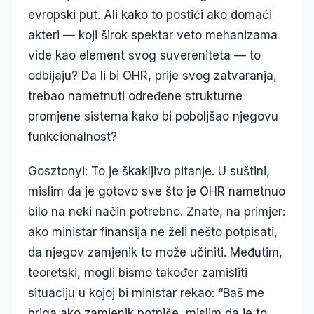
evropski put. Ali kako to postići ako domaći
akteri — koji širok spektar veto mehanizama
vide kao element svog suvereniteta — to
odbijaju? Da li bi OHR, prije svog zatvaranja,
trebao nametnuti određene strukturne
promjene sistema kako bi poboljšao njegovu
funkcionalnost?
Gosztonyi: To je škakljivo pitanje. U suštini,
mislim da je gotovo sve što je OHR nametnuo
bilo na neki način potrebno. Znate, na primjer:
ako ministar finansija ne želi nešto potpisati,
da njegov zamjenik to može učiniti. Međutim,
teoretski, mogli bismo također zamisliti
situaciju u kojoj bi ministar rekao: “Baš me
briga ako zamjenik potpiše, mislim da je to