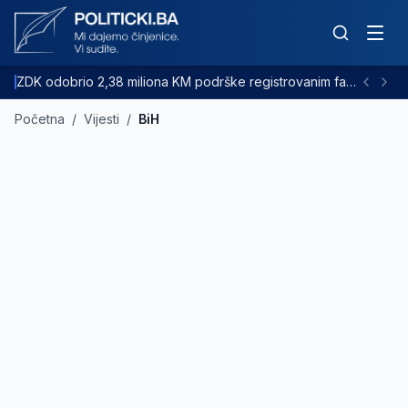
ZDK odobrio 2,38 miliona KM podrške registrovanim farmama goveda
Početna
/
Vijesti
/
BiH