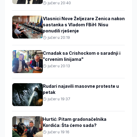
jučer u 20:40
Vlasnici Nove Željezare Zenica nakon
sastanka s Vladom FBiH: Nisu
ponudili rješenje
jučer u 20:19
Crnadak sa Crishockom o saradnji i
"crvenim linijama"
jučer u 20:13
Rudari najavili masovne proteste u
petak
jučer u 19:37
Hurtić: Pitam gradonačelnika
Kordića: Šta ćemo sada?
jučer u 19:16