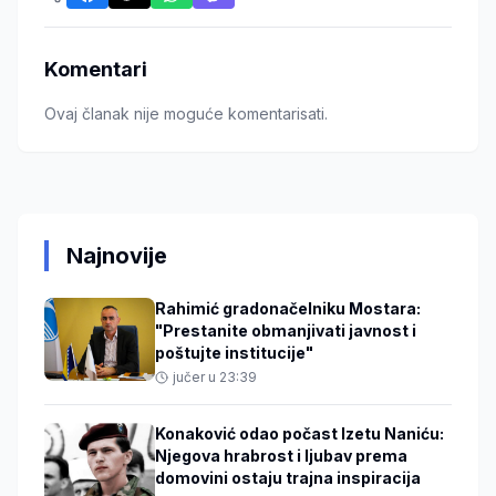
Komentari
Ovaj članak nije moguće komentarisati.
Najnovije
Rahimić gradonačelniku Mostara:
"Prestanite obmanjivati javnost i
poštujte institucije"
jučer u 23:39
Konaković odao počast Izetu Naniću:
Njegova hrabrost i ljubav prema
domovini ostaju trajna inspiracija