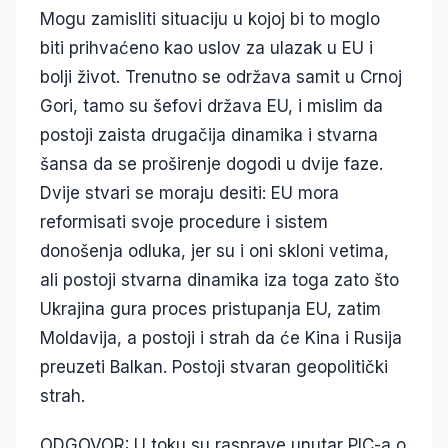
Mogu zamisliti situaciju u kojoj bi to moglo
biti prihvaćeno kao uslov za ulazak u EU i
bolji život. Trenutno se održava samit u Crnoj
Gori, tamo su šefovi država EU, i mislim da
postoji zaista drugačija dinamika i stvarna
šansa da se proširenje dogodi u dvije faze.
Dvije stvari se moraju desiti: EU mora
reformisati svoje procedure i sistem
donošenja odluka, jer su i oni skloni vetima,
ali postoji stvarna dinamika iza toga zato što
Ukrajina gura proces pristupanja EU, zatim
Moldavija, a postoji i strah da će Kina i Rusija
preuzeti Balkan. Postoji stvaran geopolitički
strah.
ODGOVOR: U toku su rasprave unutar PIC-a o