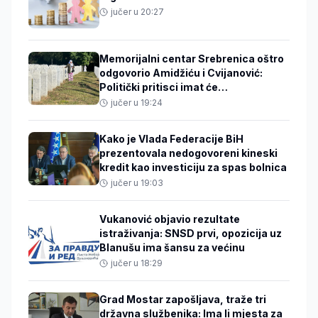
jučer u 20:27
Memorijalni centar Srebrenica oštro
odgovorio Amidžiću i Cvijanović:
Politički pritisci imat će
međunarodne posljedice
jučer u 19:24
Kako je Vlada Federacije BiH
prezentovala nedogovoreni kineski
kredit kao investiciju za spas bolnica
jučer u 19:03
Vukanović objavio rezultate
istraživanja: SNSD prvi, opozicija uz
Blanušu ima šansu za većinu
jučer u 18:29
Grad Mostar zapošljava, traže tri
državna službenika: Ima li mjesta za