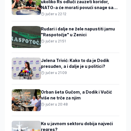
ukoliko Rs odluči zauzeti koridor,
NATO-a će morati povući snage sa
Baltika
jučer u 22:12
Rudari i dalje ne žele napustiti jamu
"Raspotočje" u Zenici
jučer u 21:51
Jelena Trivić: Kako to da je Dodik
presuđen, a i dalje je u politici?
jučer u 21:09
Orban šeta Gučom, a Dodik i Vučić
više ne trče za njim
jučer u 20:48
Ko u javnom sektoru dobija najveći
regres?