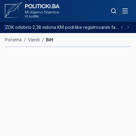
ZDK odobrio 2,38 miliona KM podrške registrovanim farmama goveda
Početna
/
Vijesti
/
BiH