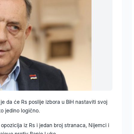
 da će Rs poslije izbora u BiH nastaviti svoj
to jedino logično.
pozicija iz Rs i jedan broj stranaca, Nijemci i
ajevo protiv Banje Luke.