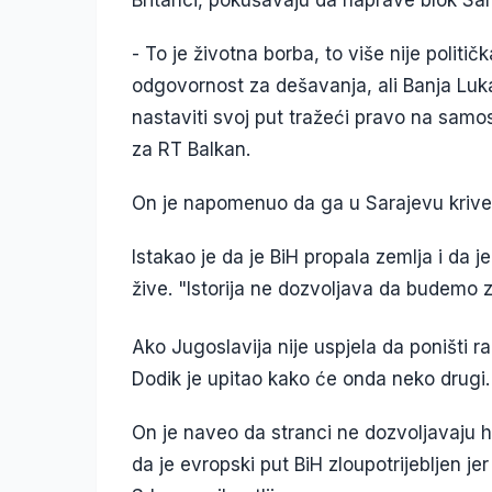
- To je životna borba, to više nije politi
odgovornost za dešavanja, ali Banja Luka 
nastaviti svoj put tražeći pravo na samost
za RT Balkan.
On je napomenuo da ga u Sarajevu krive š
Istakao je da je BiH propala zemlja i da
žive. "Istorija ne dozvoljava da budemo z
Ako Јugoslavija nije uspjela da poništi 
Dodik je upitao kako će onda neko drugi.
On je naveo da stranci ne dozvoljavaju 
da je evropski put BiH zloupotrijebljen jer