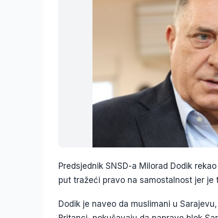
Predsjednik SNSD-a Milorad Dodik rekao je
put tražeći pravo na samostalnost jer je 
Dodik je naveo da muslimani u Sarajevu, o
Britanci, pokušavaju da naprave blok Sar