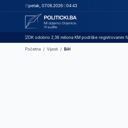
petak
,
07.08.2026
04:43
ZDK odobrio 2,38 miliona KM podrške registrovanim
Početna
/
Vijesti
/
BiH