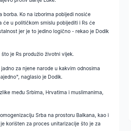
čka borba. Ko na izborima pobijedi nosiće
će u političkom smislu pobijediti i Rs će
alnost jer je to jedino logično - rekao je Dodik
to je Rs produžio životni vijek.
 je jadno za njene narode u kakvim odnosima
ajedno", naglasio je Dodik.
razlike među Srbima, Hrvatima i muslimanima,
homogenizaciju Srba na prostoru Balkana, kao i
 je korišten za proces unitarizacije što je za