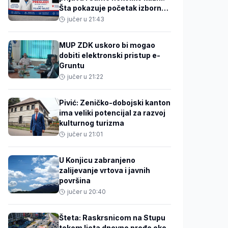
Šta pokazuje početak izborne
kampanje?
jučer u 21:43
MUP ZDK uskoro bi mogao
dobiti elektronski pristup e-
Gruntu
jučer u 21:22
Pivić: Zeničko-dobojski kanton
ima veliki potencijal za razvoj
kulturnog turizma
jučer u 21:01
U Konjicu zabranjeno
zalijevanje vrtova i javnih
površina
jučer u 20:40
Šteta: Raskrsnicom na Stupu
tokom ljeta dnevno prođe oko