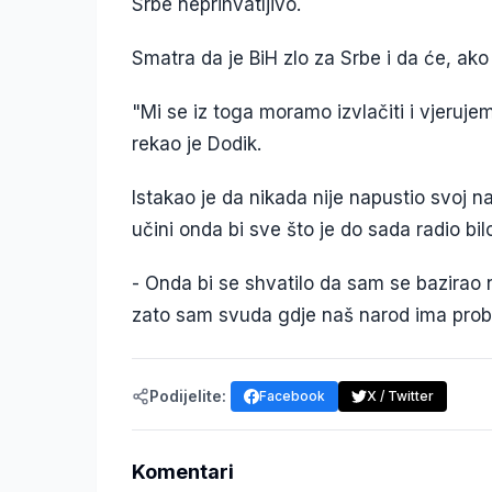
Srbe neprihvatljivo.
Smatra da je BiH zlo za Srbe i da će, ak
"Mi se iz toga moramo izvlačiti i vjeruje
rekao je Dodik.
Istakao je da nikada nije napustio svoj na
učini onda bi sve što je do sada radio bi
- Onda bi se shvatilo da sam se bazirao na
zato sam svuda gdje naš narod ima probl
Podijelite:
Facebook
X / Twitter
Komentari