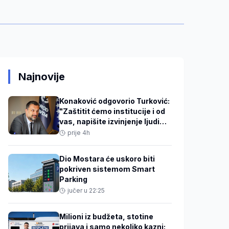
Najnovije
Konaković odgovorio Turković:
"Zaštitit ćemo institucije i od
vas, napišite izvinjenje ljudima
u DKP mreži"
prije 4h
Dio Mostara će uskoro biti
pokriven sistemom Smart
Parking
jučer u 22:25
Milioni iz budžeta, stotine
prijava i samo nekoliko kazni: