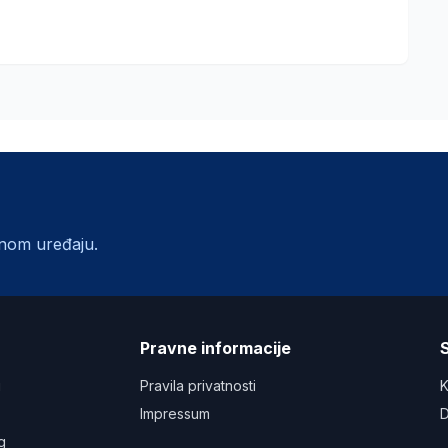
lnom uređaju.
a
Pravne informacije
S
u
Pravila privatnosti
K
Impressum
D
g