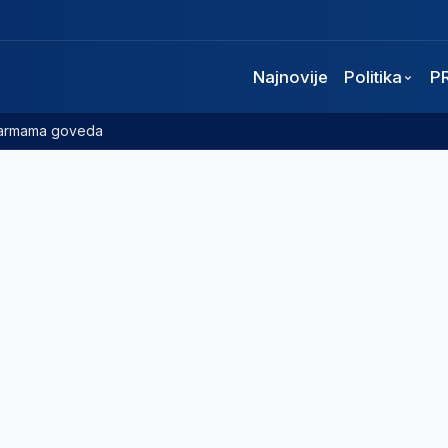
Najnovije
Politika
P
 farmama goveda