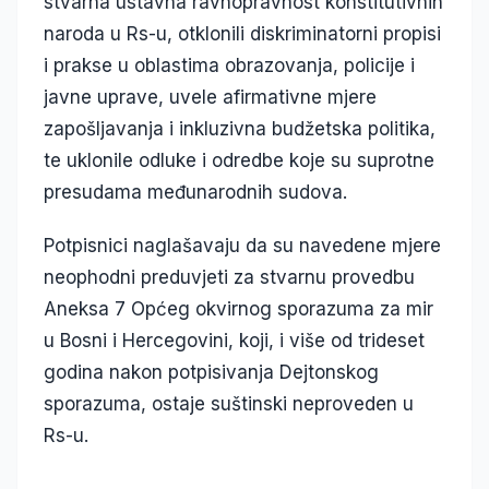
stvarna ustavna ravnopravnost konstitutivnih
naroda u Rs-u, otklonili diskriminatorni propisi
i prakse u oblastima obrazovanja, policije i
javne uprave, uvele afirmativne mjere
zapošljavanja i inkluzivna budžetska politika,
te uklonile odluke i odredbe koje su suprotne
presudama međunarodnih sudova.
Potpisnici naglašavaju da su navedene mjere
neophodni preduvjeti za stvarnu provedbu
Aneksa 7 Općeg okvirnog sporazuma za mir
u Bosni i Hercegovini, koji, i više od trideset
godina nakon potpisivanja Dejtonskog
sporazuma, ostaje suštinski neproveden u
Rs-u.