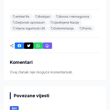
entitet Rs
Bošnjaci
Bosna i Hercegovina
Dejtonski sporazum
Ujedinjene Nacije
Vijeće sigurnosti UN
Diskriminacija
Pismo
Komentari
Ovaj članak nije moguće komentarisati.
Povezane vijesti
BiH