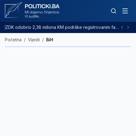
ZDK odobrio 2,38 miliona KM podrške registrovanim farmama goveda
Početna
/
Vijesti
/
BiH