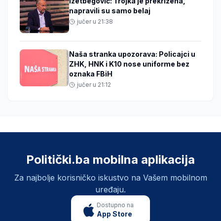
Izetbegović: Trojka je prekrižena,
napravili su samo belaj
jučer u 21:38
Naša stranka upozorava: Policajci u
ZHK, HNK i K10 nose uniforme bez
oznaka FBiH
jučer u 21:12
Politički.ba mobilna aplikacija
Za najbolje korisničko iskustvo na Vašem mobilnom
uređaju.
Dostupno na
App Store