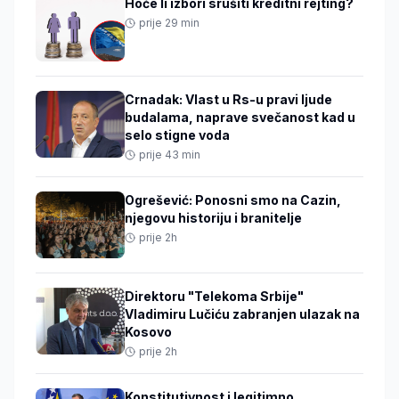
Hoće li izbori srušiti kreditni rejting?
prije 29 min
Crnadak: Vlast u Rs-u pravi ljude
budalama, naprave svečanost kad u
selo stigne voda
prije 43 min
Ogrešević: Ponosni smo na Cazin,
njegovu historiju i branitelje
prije 2h
Direktoru "Telekoma Srbije"
Vladimiru Lučiću zabranjen ulazak na
Kosovo
prije 2h
Konstitutivnost i legitimno