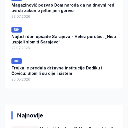
Magazinović pozvao Dom naroda da na dnevni red
uvrsti zakon o jeftinijem gorivu
23.07.2026
BiH
Najteži dan opsade Sarajeva - Helez poručio: „Nisu
uspjeli slomiti Sarajevo“
22.07.2026
BiH
Trojka je predala državne institucije Dodiku i
Čoviću: Slomili su cijeli sistem
20.05.2026
Najnovije