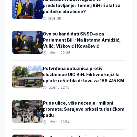
predstavljanje: Temelj BiH ili alat za
političke obračune?
prije 3h
Ovo su kandidati SNSD-a za
Parlament BiH: Na listama Amidžić,
Vulić, Višković i Kovačević
jučer u 22:36
Potvrđena optužnica protiv
službenice UIO BiH: Fiktivno knjižila
uplate i oštetila državu za 186.415 KM
jučer u 22:15
Pune ulice, više noćenja i milioni
prometa: Sarajevo prkosi turističkom
padu
jučer u 21:54