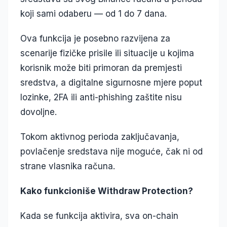
koji sami odaberu — od 1 do 7 dana.
Ova funkcija je posebno razvijena za
scenarije fizičke prisile ili situacije u kojima
korisnik može biti primoran da premjesti
sredstva, a digitalne sigurnosne mjere poput
lozinke, 2FA ili anti-phishing zaštite nisu
dovoljne.
Tokom aktivnog perioda zaključavanja,
povlačenje sredstava nije moguće, čak ni od
strane vlasnika računa.
Kako funkcioniše Withdraw Protection?
Kada se funkcija aktivira, sva on-chain