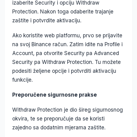
izaberite Security i opciju Withdraw
Protection. Nakon toga odaberite trajanje
zaštite i potvrdite aktivaciju.
Ako koristite web platformu, prvo se prijavite
na svoj Binance račun. Zatim idite na Profile i
Account, pa otvorite Security pa Advanced
Security pa Withdraw Protection. Tu možete
podesiti željene opcije i potvrditi aktivaciju
funkcije.
Preporučene sigurnosne prakse
Withdraw Protection je dio šireg sigurnosnog
okvira, te se preporučuje da se koristi
zajedno sa dodatnim mjerama zaštite.