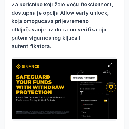
Za korisnike koji žele veću fleksibilnost,
dostupna je opcija Allow early unlock,
koja omogućava prijevremeno
otključavanje uz dodatnu verifikaciju
putem sigurnosnog ključa i
autentifikatora.