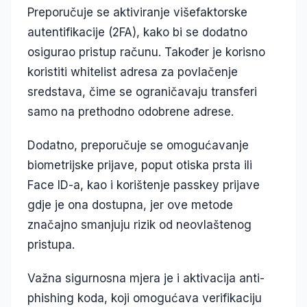
Preporučuje se aktiviranje višefaktorske
autentifikacije (2FA), kako bi se dodatno
osigurao pristup računu. Također je korisno
koristiti whitelist adresa za povlačenje
sredstava, čime se ograničavaju transferi
samo na prethodno odobrene adrese.
Dodatno, preporučuje se omogućavanje
biometrijske prijave, poput otiska prsta ili
Face ID-a, kao i korištenje passkey prijave
gdje je ona dostupna, jer ove metode
značajno smanjuju rizik od neovlaštenog
pristupa.
Važna sigurnosna mjera je i aktivacija anti-
phishing koda, koji omogućava verifikaciju