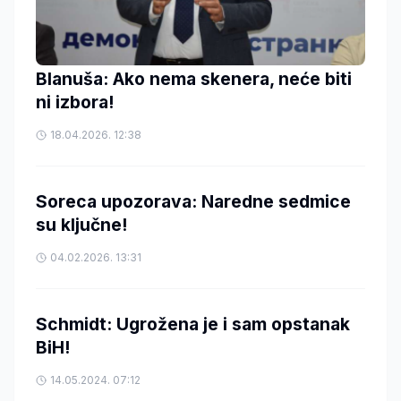
Blanuša: Ako nema skenera, neće biti
ni izbora!
18.04.2026. 12:38
Soreca upozorava: Naredne sedmice
su ključne!
04.02.2026. 13:31
Schmidt: Ugrožena je i sam opstanak
BiH!
14.05.2024. 07:12