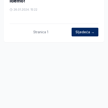
idemo!
26.01.2024. 15:22
Stranica
1
Sljedeća →