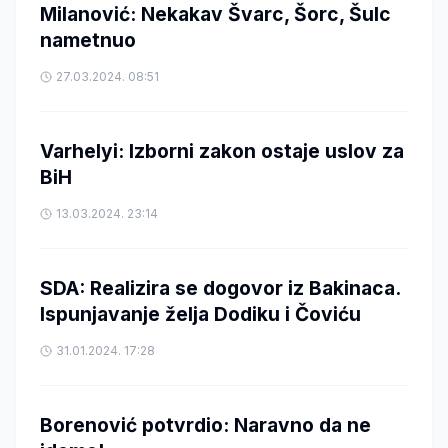
Milanović: Nekakav Švarc, Šorc, Šulc
nametnuo
27.03.2024. 08:51
Varhelyi: Izborni zakon ostaje uslov za
BiH
13.03.2024. 23:14
SDA: Realizira se dogovor iz Bakinaca.
Ispunjavanje želja Dodiku i Čoviću
31.01.2024. 17:28
Borenović potvrdio: Naravno da ne