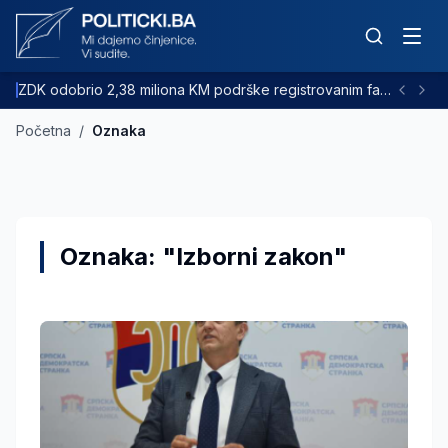
ZDK odobrio 2,38 miliona KM podrške registrovanim farmama goveda
Početna
/
Oznaka
Oznaka: "Izborni zakon"