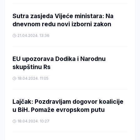
Sutra zasjeda Vijeće ministara: Na
dnevnom redu novi izborni zakon
21.04.2024. 13:36
EU upozorava Dodika i Narodnu
skupštinu Rs
18.04.2024. 11:05
Lajčak: Pozdravljam dogovor koalicije
u BiH. Pomaže evropskom putu
18.04.2024. 10:27