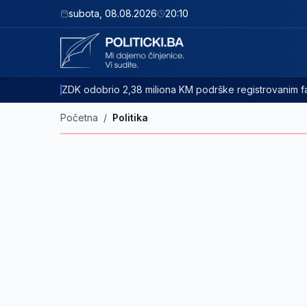
subota
,
08.08.2026
20:10
ZDK odobrio 2,38 miliona KM podrške registrovanim
Početna
/
Politika