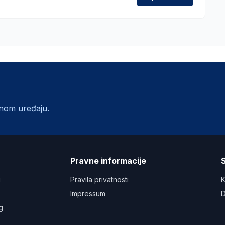
lnom uređaju.
a
Pravne informacije
S
u
Pravila privatnosti
K
Impressum
D
g