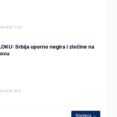
08.2026. 12:42
OKU: Srbija uporno negira i zločine na
ovu
08.2026. 18:12
Sljedeća →