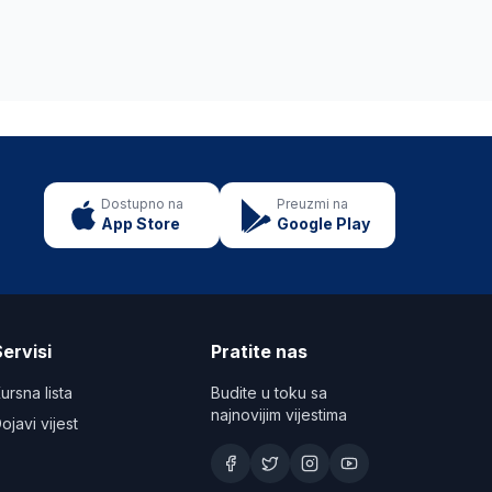
Dostupno na
Preuzmi na
App Store
Google Play
ervisi
Pratite nas
ursna lista
Budite u toku sa
najnovijim vijestima
ojavi vijest