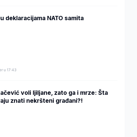
 u deklaracijama NATO samita
er u 17:43
čević voli ljiljane, zato ga i mrze: Šta
aju znati nekršteni građani?!