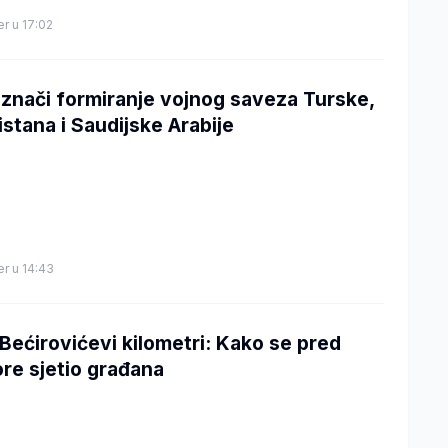
er u 17:02
 znači formiranje vojnog saveza Turske,
istana i Saudijske Arabije
er u 14:43
 Bećirovićevi kilometri: Kako se pred
ore sjetio građana