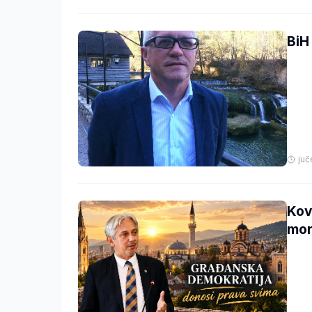
BiH
juč
Kova
mor