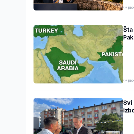
juč
Šta
Pak
juč
Svi
izb