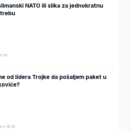
limanski NATO ili slika za jednokratnu
trebu
je 11h
e od lidera Trojke da pošaljem paket u
koviće?
er u 18:18