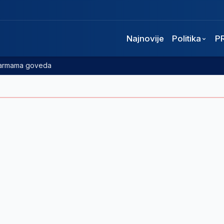
Najnovije
Politika
P
 farmama goveda