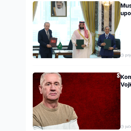
Mus
upo
pri
Kom
Voj
juč