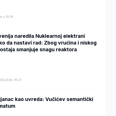
er u 10:19
venija naredila Nuklearnoj elektrani
ko da nastavi rad: Zbog vrućina i niskog
ostaja smanjuje snagu reaktora
08.2026. 16:31
ijanac kao uvreda: Vučićev semantički
imatum