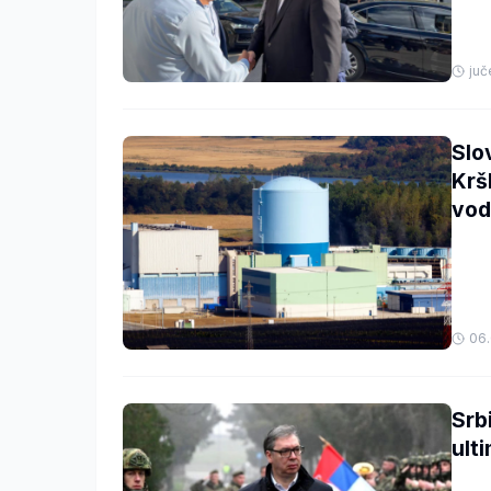
juč
Slo
Krš
vod
06.
Srb
ult