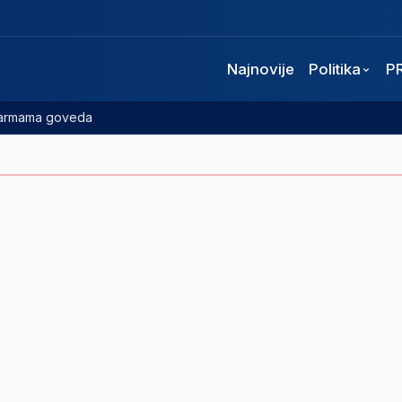
Najnovije
Politika
P
 farmama goveda