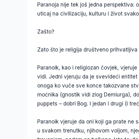
Paranoja nije tek još jedna perspektiva: 
uticaj na civilizaciju, kulturu i život sva
Zašto?
Zato što je religija društveno prihvatljiva
Paranoik, kao i religiozan čovjek, vjeruje
vidi. Jedni vjeruju da je svevideći entit
onoga ko vuče sve konce takozvane stvarn
moćnika (gnostik vidi zlog Demiurga), dok
puppets – dobri Bog. I jedan i drugi (i treć
Paranoik vjeruje da oni koji ga prate ne s
u svakom trenutku, njihovom voljom, nj