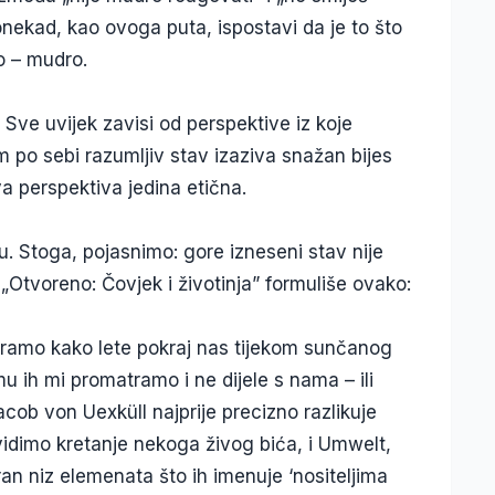
onekad, kao ovoga puta, ispostavi da je to što
o – mudro.
. Sve uvijek zavisi od perspektive iz koje
 po sebi razumljiv stav izaziva snažan bijes
va perspektiva jedina etična.
ju. Stoga, pojasnimo: gore izneseni stav nije
 „Otvoreno: Čovjek i životinja” formuliše ovako:
matramo kako lete pokraj nas tijekom sunčanog
u ih mi promatramo i ne dijele s nama – ili
acob von Uexküll najprije precizno razlikuje
idimo kretanje nekoga živog bića, i Umwelt,
ran niz elemenata što ih imenuje ‘nositeljima