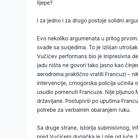
lijepe?
I za jedno i za drugo postoje solidni argu
Evo nekoliko argumenata u prilog prvom.
svađe sa susjedima. To je izlišan utroša
Vučićev performans bio je impresivna d
jadu ništa ne govori tako jasno kao činj
aerodroma praktično vratili Francuzi – ni
intervencije, crnogorska policija učinila 
usudio pomenuti Francuze. Nije pljunuo 
državljane. Postupivši po uputima Francu
potrebe za verbalnim obaranjem ruku.
Sa druge strane, istorija submisivnog, i
pred Vučićem dugačka je i nije od juče. 