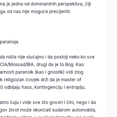
ona je jedna od dominantnih perspektiva, čiji
koga od nas nije moguće precijeniti.
 paranoja.
 da ništa nije slučajno i da postoji neko ko sve
et CIA/Mossad/BIA, drugi da je to Bog. Kao
osti paranoik (kao i gnostik) vidi zlog
 religiozan čovjek drži da je master of
i) odbijaju haos, kontingenciju i entropiju.
amo čuju i vide sve što govori i čini, nego i da
egov život može okončati sudarom automobila,