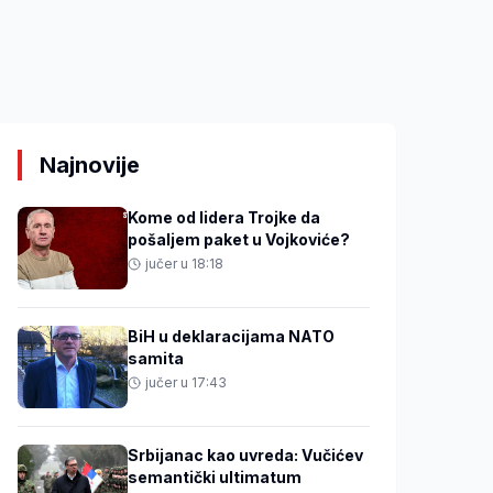
Najnovije
Kome od lidera Trojke da
pošaljem paket u Vojkoviće?
jučer u 18:18
BiH u deklaracijama NATO
samita
jučer u 17:43
Srbijanac kao uvreda: Vučićev
semantički ultimatum