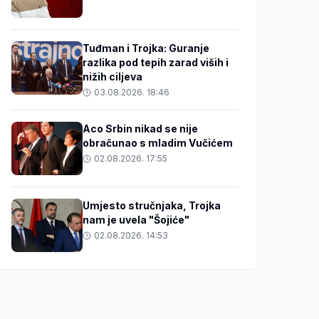
Tuđman i Trojka: Guranje
razlika pod tepih zarad viših i
nižih ciljeva
03.08.2026. 18:46
Aco Srbin nikad se nije
obračunao s mladim Vučićem
02.08.2026. 17:55
Umjesto stručnjaka, Trojka
nam je uvela "Šojiće"
02.08.2026. 14:53