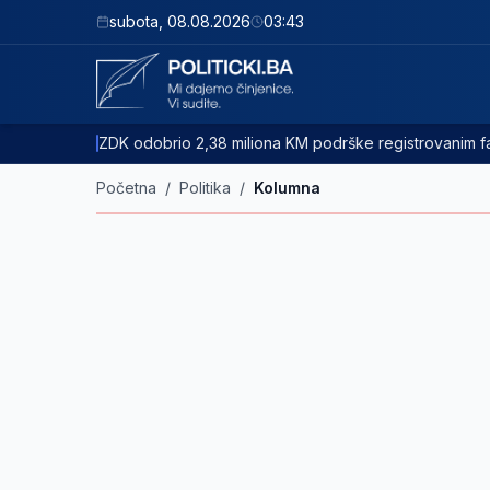
subota
,
08.08.2026
03:43
ZDK odobrio 2,38 miliona KM podrške registrovanim
Početna
/
Politika
/
Kolumna