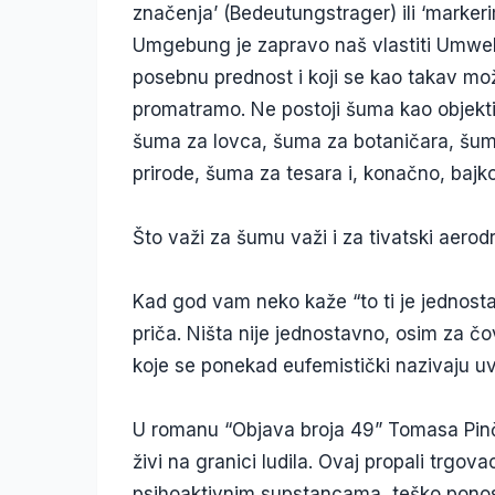
značenja’ (Bedeutungstrager) ili ‘markerim
Umgebung je zapravo naš vlastiti Umwelt
posebnu prednost i koji se kao takav mož
promatramo. Ne postoji šuma kao objekti
šuma za lovca, šuma za botaničara, šuma
prirode, šuma za tesara i, konačno, bajk
Što važi za šumu važi i za tivatski aerod
Kad god vam neko kaže “to ti je jednosta
priča. Ništa nije jednostavno, osim za č
koje se ponekad eufemistički nazivaju uv
U romanu “Objava broja 49” Tomasa Pin
živi na granici ludila. Ovaj propali trgov
psihoaktivnim supstancama, teško ponos