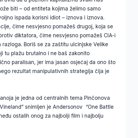
može biti – od entiteta kojima želimo samo
jno ispada korisni idiot – iznova i iznova.
racije, čime nesvjesno pomažeš drugoj, koja se
se protiv diktatora, čime nesvjesno pomažeš CIA-i
ih razloga. Boriš se za zaštitu ulcinjske Velike
 tu plažu brutalno i ne baš zakonito
čno paralisan, jer ima jasan osjećaj da ono što
ego rezultat manipulativnih strategija čija je
ranoja je jedna od centralnih tema Pinčonova
Vineland” snimljen je Andersonov “One Battle
eđu ostalih onog za najbolji film i najbolju