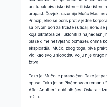
postupak biva iskorišten – ili iskorišten 
propast. Čovjek, razumije Mučo Mas, nevol
Principijelno se boriš protiv jedne korpo
sa prvom bori za tržište i uticaj. Boriš 
koja diktatora želi ukloniti iz najnečasnij
plaže čime nesvjesno pomažeš onima koji
eksploatišu. Mučo, zbog toga, biva prakti
vidi kao svoju slobodnu volju nije drugo n
žrtva.
Tako je: Mučo je paranoičan. Tako je: pa
opusa. Tako je: po Pinčonovom romanu “
After Another”, dobitnih šest Oskara – izm
režiju.