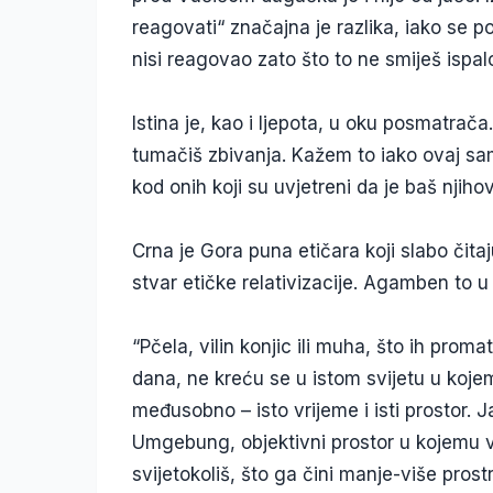
reagovati“ značajna je razlika, iako se p
nisi reagovao zato što to ne smiješ ispal
Istina je, kao i ljepota, u oku posmatrača
tumačiš zbivanja. Kažem to iako ovaj sam
kod onih koji su uvjetreni da je baš njiho
Crna je Gora puna etičara koji slabo čita
stvar etičke relativizacije. Agamben to u
“Pčela, vilin konjic ili muha, što ih pro
dana, ne kreću se u istom svijetu u kojem
međusobno – isto vrijeme i isti prostor. J
Umgebung, objektivni prostor u kojemu v
svijetokoliš, što ga čini manje-više prost