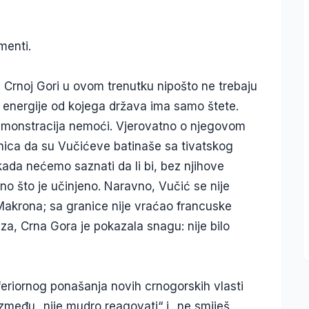
menti.
 Crnoj Gori u ovom trenutku nipošto ne trebaju
k energije od kojega država ima samo štete.
emonstracija nemoći. Vjerovatno o njegovom
enica da su Vučićeve batinaše sa tivatskog
kada nećemo saznati da li bi, bez njihove
ono što je učinjeno. Naravno, Vučić se nije
Makrona; sa granice nije vraćao francuske
za, Crna Gora je pokazala snagu: nije bilo
nferiornog ponašanja novih crnogorskih vlasti
Između „nije mudro reagovati“ i „ne smiješ