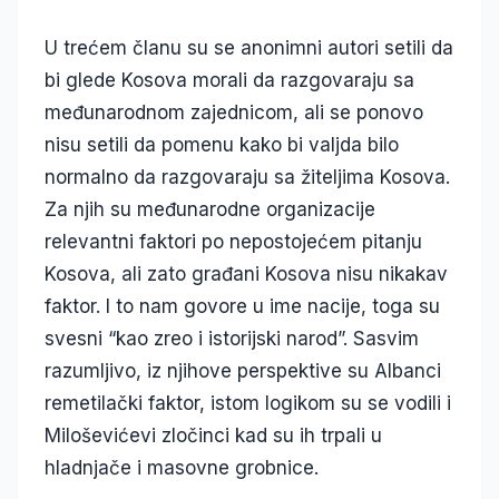
U trećem članu su se anonimni autori setili da
bi glede Kosova morali da razgovaraju sa
međunarodnom zajednicom, ali se ponovo
nisu setili da pomenu kako bi valjda bilo
normalno da razgovaraju sa žiteljima Kosova.
Za njih su međunarodne organizacije
relevantni faktori po nepostojećem pitanju
Kosova, ali zato građani Kosova nisu nikakav
faktor. I to nam govore u ime nacije, toga su
svesni “kao zreo i istorijski narod”. Sasvim
razumljivo, iz njihove perspektive su Albanci
remetilački faktor, istom logikom su se vodili i
Miloševićevi zločinci kad su ih trpali u
hladnjače i masovne grobnice.