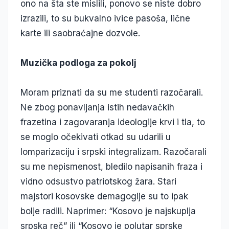
ono na šta ste mislili, ponovo se niste dobro
izrazili, to su bukvalno ivice pasoša, lične
karte ili saobraćajne dozvole.
Muzička podloga za pokolj
Moram priznati da su me studenti razočarali.
Ne zbog ponavljanja istih nedavačkih
frazetina i zagovaranja ideologije krvi i tla, to
se moglo očekivati otkad su udarili u
lomparizaciju i srpski integralizam. Razočarali
su me nepismenost, bledilo napisanih fraza i
vidno odsustvo patriotskog žara. Stari
majstori kosovske demagogije su to ipak
bolje radili. Naprimer: “Kosovo je najskuplja
srpska reč” ili “Kosovo je polutar sprske