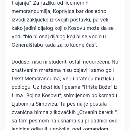
trajanja”. Za razliku od licemernih
memorandumlija, Koprivica bar dosledno
izvodi zaključke iz svojih postavki, pa veli
kako jedini dijalog koji o Kosovu može da se
vodi “bio bi onaj dijalog koji bi se vodio u
Generalštabu kada za to kucne čas”.
Doduše, nisu ni studenti ostali nedorečeni. Na
društvenim mrežama nisu objavili samo goli
tekst Memoranduma, već i prateću muzičku
podlogu. Uz tekst ide i pesma “Hriste Bože” iz
filma „Boj na Kosovu“, snimljenom po komadu
Ljubomira Simovića. Ta pesma je postala
zvanična himna zlikovačkih „Crvenih beretki“,
sa tom pesmom na usnama su pripadnici ove
jedinice odlazili u pokolje, pod komandom