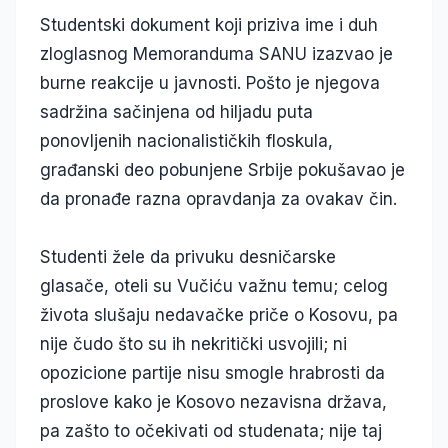
Studentski dokument koji priziva ime i duh
zloglasnog Memoranduma SANU izazvao je
burne reakcije u javnosti. Pošto je njegova
sadržina sačinjena od hiljadu puta
ponovljenih nacionalističkih floskula,
građanski deo pobunjene Srbije pokušavao je
da pronađe razna opravdanja za ovakav čin.
Studenti žele da privuku desničarske
glasače, oteli su Vučiću važnu temu; celog
života slušaju nedavačke priče o Kosovu, pa
nije čudo što su ih nekritički usvojili; ni
opozicione partije nisu smogle hrabrosti da
proslove kako je Kosovo nezavisna država,
pa zašto to očekivati od studenata; nije taj