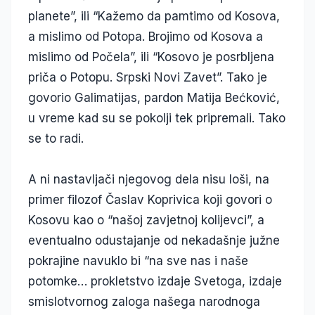
planete”, ili “Kažemo da pamtimo od Kosova,
a mislimo od Potopa. Brojimo od Kosova a
mislimo od Počela”, ili “Kosovo je posrbljena
priča o Potopu. Srpski Novi Zavet”. Tako je
govorio Galimatijas, pardon Matija Bećković,
u vreme kad su se pokolji tek pripremali. Tako
se to radi.
A ni nastavljači njegovog dela nisu loši, na
primer filozof Časlav Koprivica koji govori o
Kosovu kao o “našoj zavjetnoj kolijevci”, a
eventualno odustajanje od nekadašnje južne
pokrajine navuklo bi “na sve nas i naše
potomke… prokletstvo izdaje Svetoga, izdaje
smislotvornog zaloga našega narodnoga