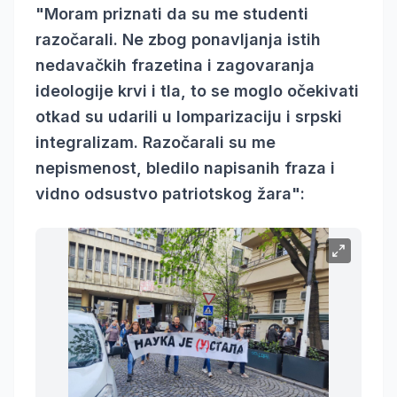
"Moram priznati da su me studenti
razočarali. Ne zbog ponavljanja istih
nedavačkih frazetina i zagovaranja
ideologije krvi i tla, to se moglo očekivati
otkad su udarili u lomparizaciju i srpski
integralizam. Razočarali su me
nepismenost, bledilo napisanih fraza i
vidno odsustvo patriotskog žara":