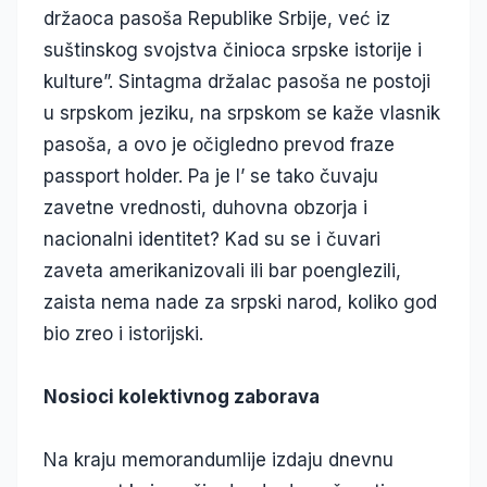
držaoca pasoša Republike Srbije, već iz
suštinskog svojstva činioca srpske istorije i
kulture”. Sintagma držalac pasoša ne postoji
u srpskom jeziku, na srpskom se kaže vlasnik
pasoša, a ovo je očigledno prevod fraze
passport holder. Pa je l’ se tako čuvaju
zavetne vrednosti, duhovna obzorja i
nacionalni identitet? Kad su se i čuvari
zaveta amerikanizovali ili bar poenglezili,
zaista nema nade za srpski narod, koliko god
bio zreo i istorijski.
Nosioci kolektivnog zaborava
Na kraju memorandumlije izdaju dnevnu