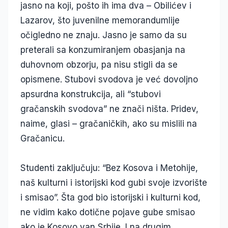
jasno na koji, pošto ih ima dva – Obilićev i
Lazarov, što juvenilne memorandumlije
očigledno ne znaju. Jasno je samo da su
preterali sa konzumiranjem obasjanja na
duhovnom obzorju, pa nisu stigli da se
opismene. Stubovi svodova je već dovoljno
apsurdna konstrukcija, ali “stubovi
gračanskih svodova” ne znači ništa. Pridev,
naime, glasi – gračaničkih, ako su mislili na
Gračanicu.
Studenti zaključuju: “Bez Kosova i Metohije,
naš kulturni i istorijski kod gubi svoje izvorište
i smisao”. Šta god bio istorijski i kulturni kod,
ne vidim kako dotične pojave gube smisao
ako je Kosovo van Srbije. I na drugim