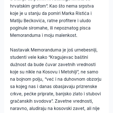
hrvatskim grofom”. Kao što nema srpstva
koje je u stanju da pomiri Marka Ristića i
Matiju Bećkovića, ratne profitere i uludo
poginule siromahe, ili nepoznatog pisca
Memoranduma i moju malenkost.
Nastavak Memoranduma je još urnebesniji,
studenti vele kako “Kragujevac baštini
dužnost da bude čuvar zavetnih vrednosti
koje su nikle na Kosovu i Metohiji”, ne samo
na bojnom polju, “već i na duhovnom obzorju
sa kojeg nas i danas obasjavaju prizrenske
crkve, pećke priprate, banjsko zlato i stubovi
gračanskih svodova”. Zavetne vrednosti,
naravno, aludiraju na kosovski zavet, ali nije