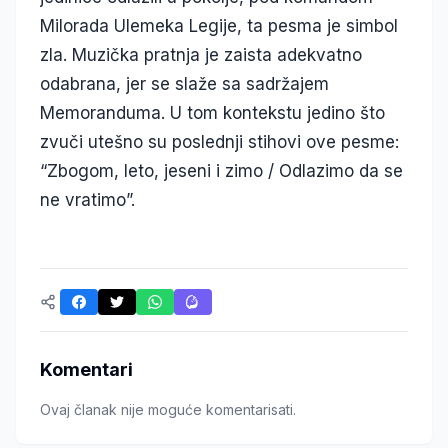
Milorada Ulemeka Legije, ta pesma je simbol
zla. Muzička pratnja je zaista adekvatno
odabrana, jer se slaže sa sadržajem
Memoranduma. U tom kontekstu jedino što
zvuči utešno su poslednji stihovi ove pesme:
“Zbogom, leto, jeseni i zimo / Odlazimo da se
ne vratimo”.
Komentari
Ovaj članak nije moguće komentarisati.