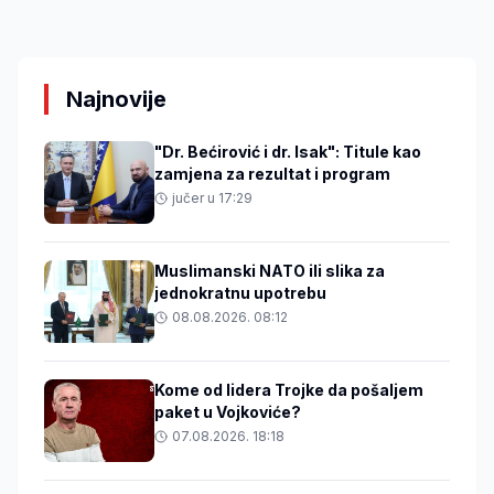
Najnovije
"Dr. Bećirović i dr. Isak": Titule kao
zamjena za rezultat i program
jučer u 17:29
Muslimanski NATO ili slika za
jednokratnu upotrebu
08.08.2026. 08:12
Kome od lidera Trojke da pošaljem
paket u Vojkoviće?
07.08.2026. 18:18