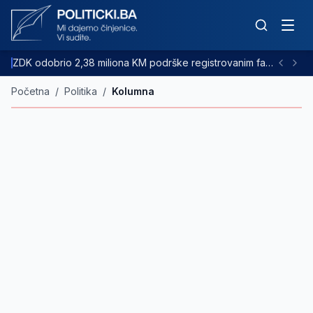
ZDK odobrio 2,38 miliona KM podrške registrovanim farmama goveda
Početna
/
Politika
/
Kolumna