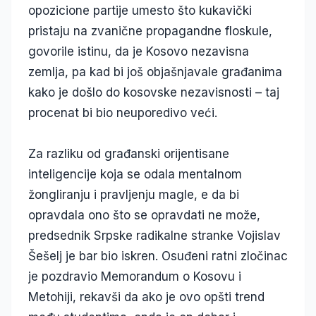
opozicione partije umesto što kukavički
pristaju na zvanične propagandne floskule,
govorile istinu, da je Kosovo nezavisna
zemlja, pa kad bi još objašnjavale građanima
kako je došlo do kosovske nezavisnosti – taj
procenat bi bio neuporedivo veći.
Za razliku od građanski orijentisane
inteligencije koja se odala mentalnom
žongliranju i pravljenju magle, e da bi
opravdala ono što se opravdati ne može,
predsednik Srpske radikalne stranke Vojislav
Šešelj je bar bio iskren. Osuđeni ratni zločinac
je pozdravio Memorandum o Kosovu i
Metohiji, rekavši da ako je ovo opšti trend