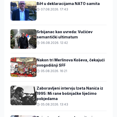
BiH u deklaracijama NATO samita
07.08.2026. 17:43
Srbijanac kao uvreda: Vučićev
semantički ultimatum
06.08.2026. 12:42
Nakon tri Merlinova Koševa, čekajući
ovogodišnji SFF
05.08.2026. 16:21
Zaboravljeni intervju Izeta Nanića iz
1995: Mi rane bošnjačke liječimo
pobjedama
05.08.2026. 13:43