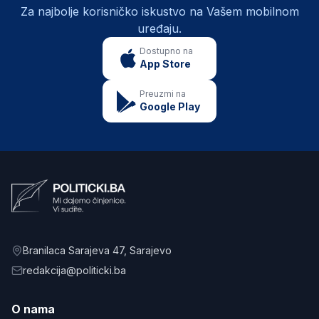
Za najbolje korisničko iskustvo na Vašem mobilnom
uređaju.
Dostupno na
App Store
Preuzmi na
Google Play
Branilaca Sarajeva 47
, Sarajevo
redakcija@politicki.ba
O nama