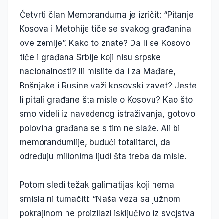
Četvrti član Memoranduma je izričit: “Pitanje
Kosova i Metohije tiče se svakog građanina
ove zemlje”. Kako to znate? Da li se Kosovo
tiče i građana Srbije koji nisu srpske
nacionalnosti? Ili mislite da i za Mađare,
Bošnjake i Rusine važi kosovski zavet? Jeste
li pitali građane šta misle o Kosovu? Kao što
smo videli iz navedenog istraživanja, gotovo
polovina građana se s tim ne slaže. Ali bi
memorandumlije, budući totalitarci, da
određuju milionima ljudi šta treba da misle.
Potom sledi težak galimatijas koji nema
smisla ni tumačiti: “Naša veza sa južnom
pokrajinom ne proizilazi isključivo iz svojstva