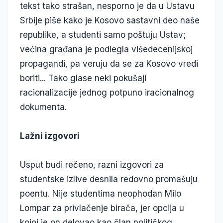
tekst tako strašan, nesporno je da u Ustavu
Srbije piše kako je Kosovo sastavni deo naše
republike, a studenti samo poštuju Ustav;
većina građana je podlegla višedecenijskoj
propagandi, pa veruju da se za Kosovo vredi
boriti... Tako glase neki pokušaji
racionalizacije jednog potpuno iracionalnog
dokumenta.
Lažni izgovori
Usput budi rečeno, razni izgovori za
studentske izlive desnila redovno promašuju
poentu. Nije studentima neophodan Milo
Lompar za privlačenje birača, jer opcija u
kojoj je on delovao kao član političkog