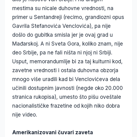
mestima su nicale duhovne vrednosti, na
primer u Sentandreji (recimo, grandiozni opus
Gavrila Stefanovića Venclovića), pa nije
došlo do gubitka smisla jer je ovaj grad u
Mađarskoj. A ni Sveta Gora, koliko znam, nije
deo Srbije, pa ne fali ništa ni njoj ni Srbiji.
Usput, memorandumlije bi za taj kulturni kod,
zavetne vrednosti i ostala duhovna obzorja
mnogo više uradili kad bi Venclovićeva dela
učinili dostupnim javnosti (negde oko 20.000
stranica rukopisa), umesto što pišu oveštale
nacionalističke frazetine od kojih niko dobra
nije video.
Amerikanizovani čuvari zaveta