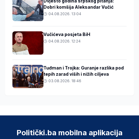
Dvjesto godina srpskog pitanja:
Dobri komšija Aleksandar Vučić
04.08.2026. 13:04
Vučićeva posjeta BiH
04.08.2026. 12:24
Tuđman i Trojka: Guranje razlika pod
tepih zarad viših i nižih ciljeva
03.08.2026. 18:46
Politički.ba mobilna aplikacija