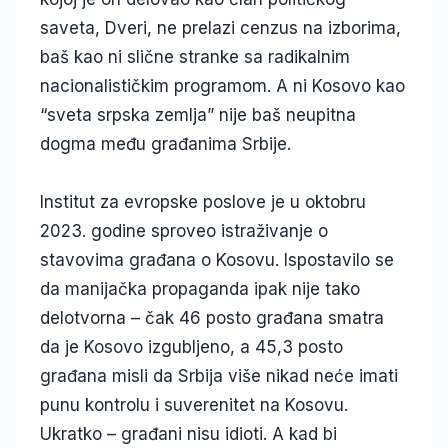
saveta, Dveri, ne prelazi cenzus na izborima,
baš kao ni slične stranke sa radikalnim
nacionalističkim programom. A ni Kosovo kao
“sveta srpska zemlja” nije baš neupitna
dogma među građanima Srbije.
Institut za evropske poslove je u oktobru
2023. godine sproveo istraživanje o
stavovima građana o Kosovu. Ispostavilo se
da manijačka propaganda ipak nije tako
delotvorna – čak 46 posto građana smatra
da je Kosovo izgubljeno, a 45,3 posto
građana misli da Srbija više nikad neće imati
punu kontrolu i suverenitet na Kosovu.
Ukratko – građani nisu idioti. A kad bi