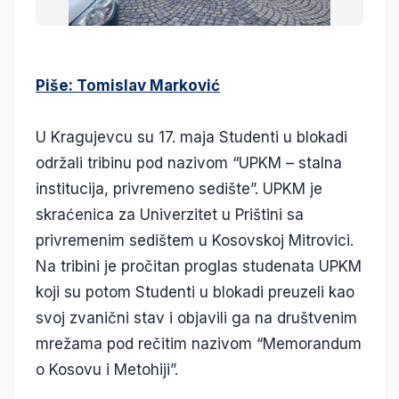
Piše: Tomislav Marković
U Kragujevcu su 17. maja Studenti u blokadi
održali tribinu pod nazivom “UPKM – stalna
institucija, privremeno sedište”. UPKM je
skraćenica za Univerzitet u Prištini sa
privremenim sedištem u Kosovskoj Mitrovici.
Na tribini je pročitan proglas studenata UPKM
koji su potom Studenti u blokadi preuzeli kao
svoj zvanični stav i objavili ga na društvenim
mrežama pod rečitim nazivom “Memorandum
o Kosovu i Metohiji”.