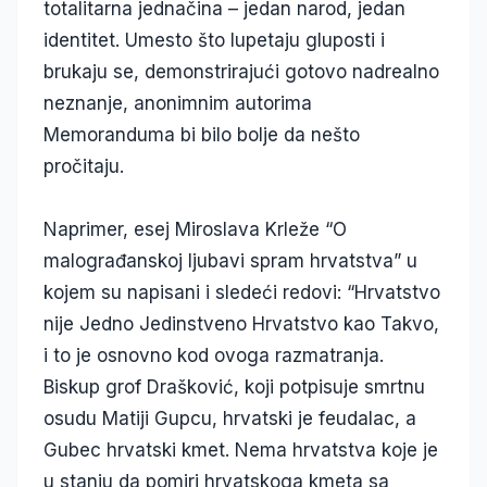
totalitarna jednačina – jedan narod, jedan
identitet. Umesto što lupetaju gluposti i
brukaju se, demonstrirajući gotovo nadrealno
neznanje, anonimnim autorima
Memoranduma bi bilo bolje da nešto
pročitaju.
Naprimer, esej Miroslava Krleže “O
malograđanskoj ljubavi spram hrvatstva” u
kojem su napisani i sledeći redovi: “Hrvatstvo
nije Jedno Jedinstveno Hrvatstvo kao Takvo,
i to je osnovno kod ovoga razmatranja.
Biskup grof Drašković, koji potpisuje smrtnu
osudu Matiji Gupcu, hrvatski je feudalac, a
Gubec hrvatski kmet. Nema hrvatstva koje je
u stanju da pomiri hrvatskoga kmeta sa