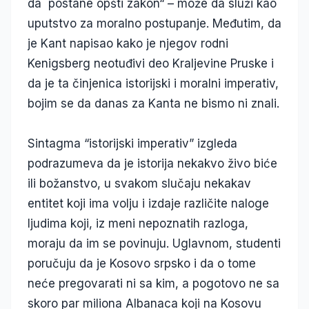
da postane opšti zakon“ – može da služi kao
uputstvo za moralno postupanje. Međutim, da
je Kant napisao kako je njegov rodni
Kenigsberg neotuđivi deo Kraljevine Pruske i
da je ta činjenica istorijski i moralni imperativ,
bojim se da danas za Kanta ne bismo ni znali.
Sintagma “istorijski imperativ” izgleda
podrazumeva da je istorija nekakvo živo biće
ili božanstvo, u svakom slučaju nekakav
entitet koji ima volju i izdaje različite naloge
ljudima koji, iz meni nepoznatih razloga,
moraju da im se povinuju. Uglavnom, studenti
poručuju da je Kosovo srpsko i da o tome
neće pregovarati ni sa kim, a pogotovo ne sa
skoro par miliona Albanaca koji na Kosovu