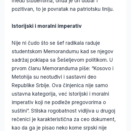
među studentima, onda je on dobar i
pozitivan, to je povratak na patriotsku liniju.
Istorijski i moralni imperativ
Nije ni čudo što se šef radikala raduje
studentskom Memorandumu kad se njegov
sadržaj poklapa sa Šešeljevom politikom. U
prvom članu Memoranduma piše: “Kosovo i
Metohija su neotuđivi i sastavni deo
Republike Srbije. Ova činjenica nije samo
ustavna kategorija, već istorijski i moralni
imperativ koji ne podleže pregovorima o
suštini”. Stilska rogobatnost vidljiva u drugoj
rečenici je karakteristična za ceo dokument,
kao da ga je pisao neko kome srpski nije