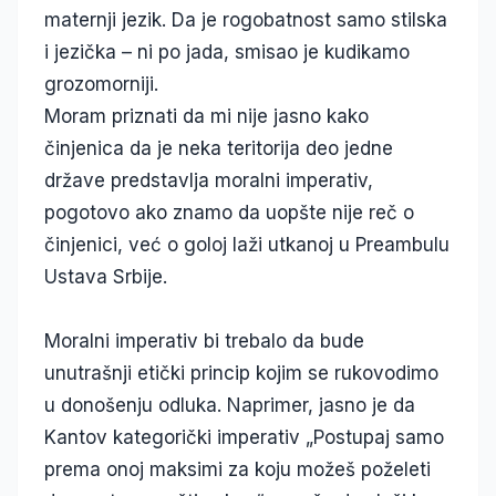
maternji jezik. Da je rogobatnost samo stilska
i jezička – ni po jada, smisao je kudikamo
grozomorniji.
Moram priznati da mi nije jasno kako
činjenica da je neka teritorija deo jedne
države predstavlja moralni imperativ,
pogotovo ako znamo da uopšte nije reč o
činjenici, već o goloj laži utkanoj u Preambulu
Ustava Srbije.
Moralni imperativ bi trebalo da bude
unutrašnji etički princip kojim se rukovodimo
u donošenju odluka. Naprimer, jasno je da
Kantov kategorički imperativ „Postupaj samo
prema onoj maksimi za koju možeš poželeti