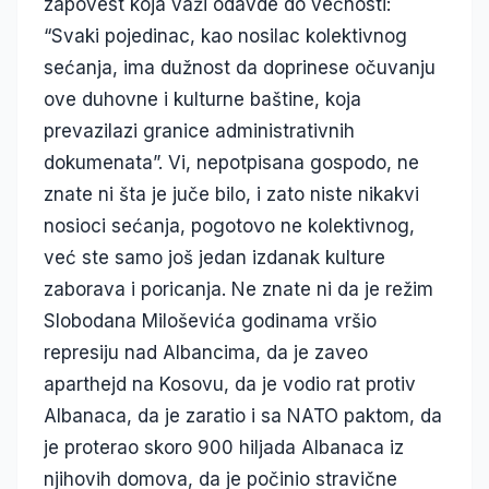
zapovest koja važi odavde do večnosti:
“Svaki pojedinac, kao nosilac kolektivnog
sećanja, ima dužnost da doprinese očuvanju
ove duhovne i kulturne baštine, koja
prevazilazi granice administrativnih
dokumenata”. Vi, nepotpisana gospodo, ne
znate ni šta je juče bilo, i zato niste nikakvi
nosioci sećanja, pogotovo ne kolektivnog,
već ste samo još jedan izdanak kulture
zaborava i poricanja. Ne znate ni da je režim
Slobodana Miloševića godinama vršio
represiju nad Albancima, da je zaveo
aparthejd na Kosovu, da je vodio rat protiv
Albanaca, da je zaratio i sa NATO paktom, da
je proterao skoro 900 hiljada Albanaca iz
njihovih domova, da je počinio stravične