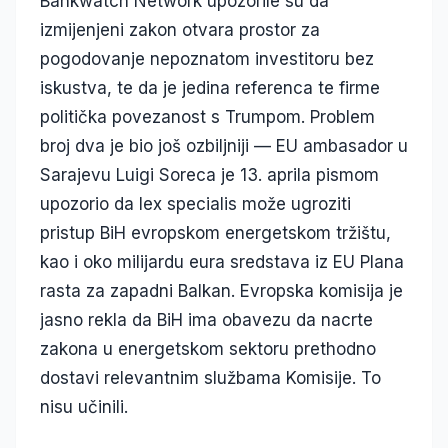
Bankwatch Network upozorile su da
izmijenjeni zakon otvara prostor za
pogodovanje nepoznatom investitoru bez
iskustva, te da je jedina referenca te firme
politička povezanost s Trumpom. Problem
broj dva je bio još ozbiljniji — EU ambasador u
Sarajevu Luigi Soreca je 13. aprila pismom
upozorio da lex specialis može ugroziti
pristup BiH evropskom energetskom tržištu,
kao i oko milijardu eura sredstava iz EU Plana
rasta za zapadni Balkan. Evropska komisija je
jasno rekla da BiH ima obavezu da nacrte
zakona u energetskom sektoru prethodno
dostavi relevantnim službama Komisije. To
nisu učinili.