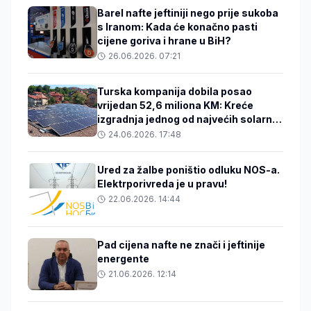
Barel nafte jeftiniji nego prije sukoba
s Iranom: Kada će konačno pasti
cijene goriva i hrane u BiH?
26.06.2026. 07:21
Turska kompanija dobila posao
vrijedan 52,6 miliona KM: Kreće
izgradnja jednog od najvećih solarnih
projekata u BiH
24.06.2026. 17:48
Ured za žalbe poništio odluku NOS-a.
Elektrporivreda je u pravu!
22.06.2026. 14:44
Pad cijena nafte ne znači i jeftinije
energente
21.06.2026. 12:14