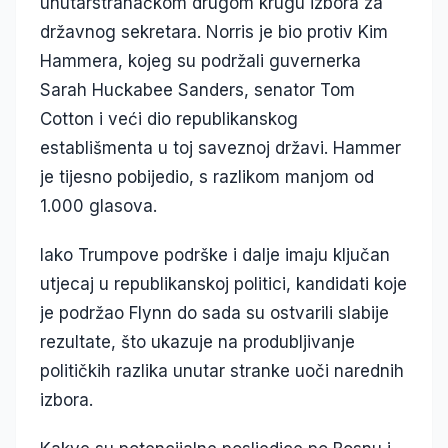
unutarstranačkom drugom krugu izbora za
državnog sekretara. Norris je bio protiv Kim
Hammera, kojeg su podržali guvernerka
Sarah Huckabee Sanders, senator Tom
Cotton i veći dio republikanskog
establišmenta u toj saveznoj državi. Hammer
je tijesno pobijedio, s razlikom manjom od
1.000 glasova.
Iako Trumpove podrške i dalje imaju ključan
utjecaj u republikanskoj politici, kandidati koje
je podržao Flynn do sada su ostvarili slabije
rezultate, što ukazuje na produbljivanje
političkih razlika unutar stranke uoči narednih
izbora.