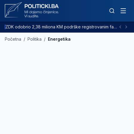
ZDK odobrio 2,38 miliona KM podrške registrovanim farmama goveda
Početna
/
Politika
/
Energetika