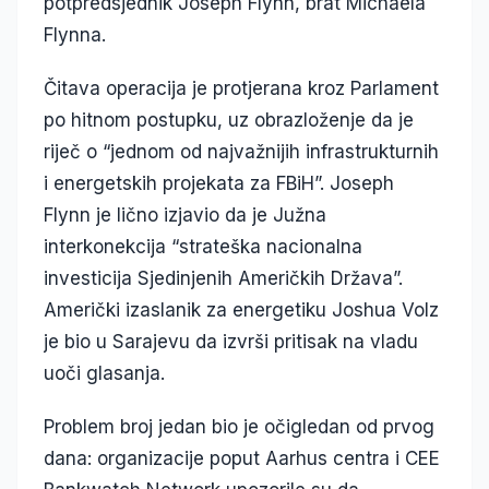
potpredsjednik Joseph Flynn, brat Michaela
Flynna.
Čitava operacija je protjerana kroz Parlament
po hitnom postupku, uz obrazloženje da je
riječ o “jednom od najvažnijih infrastrukturnih
i energetskih projekata za FBiH”. Joseph
Flynn je lično izjavio da je Južna
interkonekcija “strateška nacionalna
investicija Sjedinjenih Američkih Država”.
Američki izaslanik za energetiku Joshua Volz
je bio u Sarajevu da izvrši pritisak na vladu
uoči glasanja.
Problem broj jedan bio je očigledan od prvog
dana: organizacije poput Aarhus centra i CEE