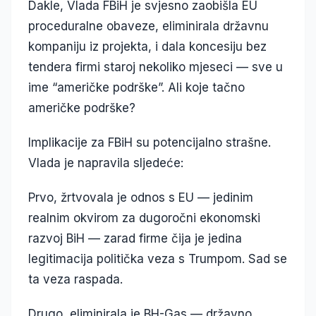
Dakle, Vlada FBiH je svjesno zaobišla EU
proceduralne obaveze, eliminirala državnu
kompaniju iz projekta, i dala koncesiju bez
tendera firmi staroj nekoliko mjeseci — sve u
ime “američke podrške”. Ali koje tačno
američke podrške?
Implikacije za FBiH su potencijalno strašne.
Vlada je napravila sljedeće:
Prvo, žrtvovala je odnos s EU — jedinim
realnim okvirom za dugoročni ekonomski
razvoj BiH — zarad firme čija je jedina
legitimacija politička veza s Trumpom. Sad se
ta veza raspada.
Drugo, eliminirala je BH-Gas — državno