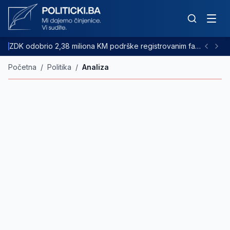
ZDK odobrio 2,38 miliona KM podrške registrovanim farmama goveda
Početna
/
Politika
/
Analiza