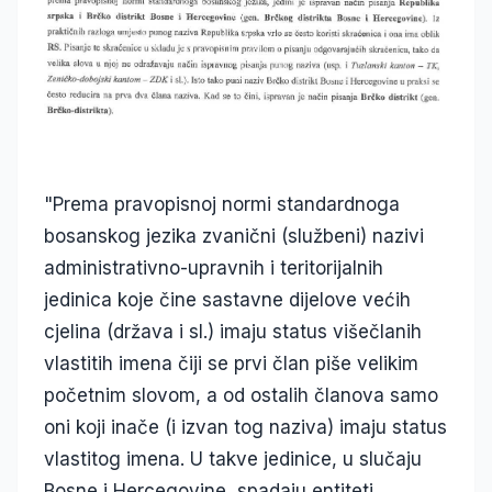
"Prema pravopisnoj normi standardnoga
bosanskog jezika zvanični (službeni) nazivi
administrativno-upravnih i teritorijalnih
jedinica koje čine sastavne dijelove većih
cjelina (država i sl.) imaju status višečlanih
vlastitih imena čiji se prvi član piše velikim
početnim slovom, a od ostalih članova samo
oni koji inače (i izvan tog naziva) imaju status
vlastitog imena. U takve jedinice, u slučaju
Bosne i Hercegovine, spadaju entiteti,