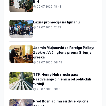
BiH
29.07.2026. 18:48
Lažna promocija na Igmanu
29.07.2026. 12:53
Jasmin Mujanović za Foreign Policy:
Zaokret Vašingtona prema Srbiji je
greška
29.07.2026. 08:49
TTF, Henry Hub i ruski gas:
Razdvajanje činjenica od političkih
tvrdnji
28.07.2026. 10:51
Pred Bošnjacima su dvije ključne
odluke