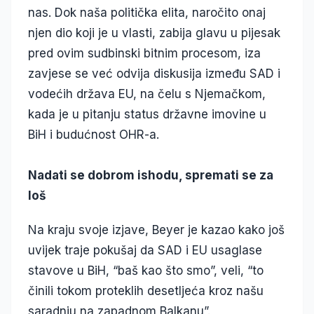
nas. Dok naša politička elita, naročito onaj
njen dio koji je u vlasti, zabija glavu u pijesak
pred ovim sudbinski bitnim procesom, iza
zavjese se već odvija diskusija između SAD i
vodećih država EU, na čelu s Njemačkom,
kada je u pitanju status državne imovine u
BiH i budućnost OHR-a.
Nadati se dobrom ishodu, spremati se za
loš
Na kraju svoje izjave, Beyer je kazao kako još
uvijek traje pokušaj da SAD i EU usaglase
stavove u BiH, “baš kao što smo”, veli, “to
činili tokom proteklih desetljeća kroz našu
saradnju na zapadnom Balkanu”.