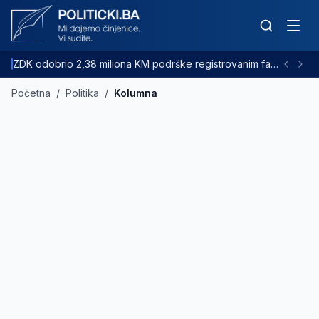
ZDK odobrio 2,38 miliona KM podrške registrovanim farmama goveda
Početna
/
Politika
/
Kolumna