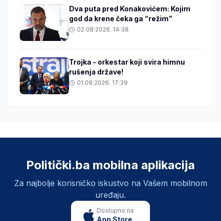
Dva puta pred Konakovićem: Kojim
god da krene čeka ga “režim”
02.08.2026. 14:38
Trojka - orkestar koji svira himnu
rušenja države!
01.08.2026. 17:39
Politički.ba mobilna aplikacija
Za najbolje korisničko iskustvo na Vašem mobilnom
uređaju.
Dostupno na
App Store