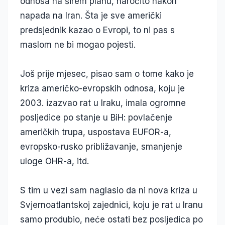
odnosa na širem planu, naročito nakon
napada na Iran. Šta je sve američki
predsjednik kazao o Evropi, to ni pas s
maslom ne bi mogao pojesti.
Još prije mjesec, pisao sam o tome kako je
kriza američko-evropskih odnosa, koju je
2003. izazvao rat u Iraku, imala ogromne
posljedice po stanje u BiH: povlačenje
američkih trupa, uspostava EUFOR-a,
evropsko-rusko približavanje, smanjenje
uloge OHR-a, itd.
S tim u vezi sam naglasio da ni nova kriza u
Svjernoatlantskoj zajednici, koju je rat u Iranu
samo produbio, neće ostati bez posljedica po