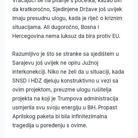
Vraćajući se na pitanje s početka, kazao bih
da kratkoročno, Sjedinjene Države još uvijek
imaju presudnu ulogu, kada je riječ o kriznim
situacijama. Ali dugoročno, Bosna i
Hercegovina nema luksuz da bira protiv EU.
Razumljivo je što se stranke sa sjedištem u
Sarajevu još uvijek ne opiru Južnoj
interkonekciji. Niko ne želi da u situaciji, kada
SNSD i HDZ djeluju konstruktivno u vezi sa
ovim projektom, preuzme ulogu rušitelja
projekta na koji je Trumpova administracija
usmjerila svu svoju energiju u BiH. Propast
Aprilskog paketa bi bila infinitezimalna
tragedija u poređenju s ovime.