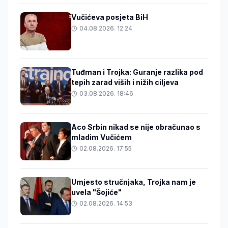
Vučićeva posjeta BiH
04.08.2026. 12:24
Tuđman i Trojka: Guranje razlika pod
tepih zarad viših i nižih ciljeva
03.08.2026. 18:46
Aco Srbin nikad se nije obračunao s
mladim Vučićem
02.08.2026. 17:55
Umjesto stručnjaka, Trojka nam je
uvela "Šojiće"
02.08.2026. 14:53