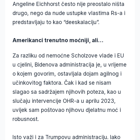
Angeline Eichhorst često nije preostalo ništa
drugo, nego da nude ustupke vlastima Rs-a i
predstavljaju to kao “deeskalaciju”.
Amerikanci trenutno moćniji, ali…
Za razliku od nemoćne Scholzove vlade i EU
u cjelini, Bidenova administracija je, u vrijeme
o kojem govorim, ostavljala dojam agilnog i
učinkovitog faktora. Čak i kad se nisam
slagao sa sadržajem njihovih poteza, kao u
slučaju intervencije OHR-a u aprilu 2023,
uvijek sam poštovao njihovu djelatnu moć i
robusnost.
Isto važi i za Trumpovu administraciju. Iako